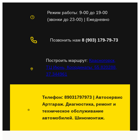
Перейти
к
Режим работы:
9-00
до
19-00
содержимому
(звонки до 23-00) | Ежедневно
Позвонить нам
8 (903) 179-79-73
Построить маршрут:
Красногорск,
ТЦ Июнь, Координаты: 55.820288,
37.344961
Телефон: 89031797973 | Автосервис
Артгараж. Диагностика, ремонт и
техническое обслуживание
автомобилей. Шиномонтаж.