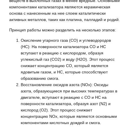
веществ в выхлопных газах в менее вредные. Основными
компонентами катализатора являются керамическая
основа с нанесенным на нее слоем каталитически
активных металлов, таких как платина, палладий и родий.
Принцип работы можно разделить на несколько этапов:
Окисление угарного газа (CO) и углеводородов
(HC): На поверхности катализатора CO и HC
вступают в реакцию с кислородом, образуя
углекислый газ (CO2) и воду (H2O). Этот процесс
снижает концентрацию CO, который является
ядовитым газом, и HC, которые способствуют
образованию смога.
Восстановление оксидов азота (NOx): Оксиды
азота, образующиеся при высоких температурах в
двигателе, вступают в реакцию с CO и HC на
поверхности катализатора, образуя азот (N2) и
кислород (O2). Этот процесс снижает
концентрацию NOx, которые являются основными
компонентами кислотных дождей и смога.