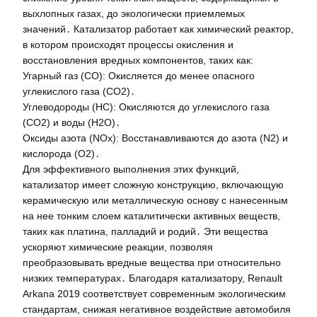
выхлопных газах, до экологически приемлемых
значений․ Катализатор работает как химический реактор,
в котором происходят процессы окисления и
восстановления вредных компонентов, таких как:
Угарный газ (CO): Окисляется до менее опасного
углекислого газа (CO2)․
Углеводороды (HC): Окисляются до углекислого газа
(CO2) и воды (H2O)․
Оксиды азота (NOx): Восстанавливаются до азота (N2) и
кислорода (O2)․
Для эффективного выполнения этих функций,
катализатор имеет сложную конструкцию, включающую
керамическую или металлическую основу с нанесенным
на нее тонким слоем каталитически активных веществ,
таких как платина, палладий и родий․ Эти вещества
ускоряют химические реакции, позволяя
преобразовывать вредные вещества при относительно
низких температурах․ Благодаря катализатору, Renault
Arkana 2019 соответствует современным экологическим
стандартам, снижая негативное воздействие автомобиля