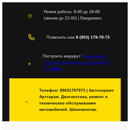
Перейти
к
Режим работы:
9-00
до
19-00
содержимому
(звонки до 23-00) | Ежедневно
Позвонить нам
8 (903) 179-79-73
Построить маршрут:
Красногорск,
ТЦ Июнь, Координаты: 55.820288,
37.344961
Телефон: 89031797973 | Автосервис
Артгараж. Диагностика, ремонт и
техническое обслуживание
автомобилей. Шиномонтаж.