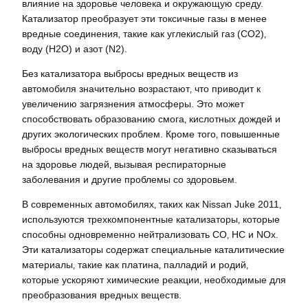
влияние на здоровье человека и окружающую среду.
Катализатор преобразует эти токсичные газы в менее
вредные соединения‚ такие как углекислый газ (CO2)‚
воду (H2O) и азот (N2).
Без катализатора выбросы вредных веществ из
автомобиля значительно возрастают‚ что приводит к
увеличению загрязнения атмосферы. Это может
способствовать образованию смога‚ кислотных дождей и
других экологических проблем. Кроме того‚ повышенные
выбросы вредных веществ могут негативно сказываться
на здоровье людей‚ вызывая респираторные
заболевания и другие проблемы со здоровьем.
В современных автомобилях‚ таких как Nissan Juke 2011‚
используются трехкомпонентные катализаторы‚ которые
способны одновременно нейтрализовать CO‚ HC и NOx.
Эти катализаторы содержат специальные каталитические
материалы‚ такие как платина‚ палладий и родий‚
которые ускоряют химические реакции‚ необходимые для
преобразования вредных веществ.