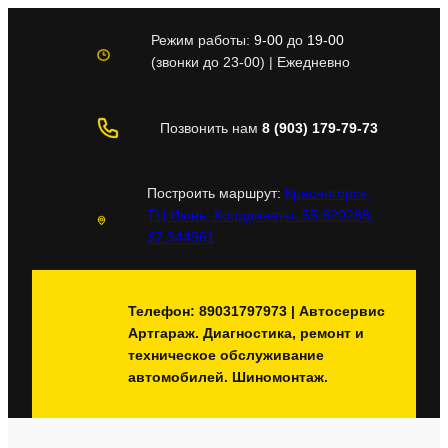
Перейти
к
Режим работы:
9-00
до
19-00
содержимому
(звонки до 23-00) | Ежедневно
Позвонить нам
8 (903) 179-79-73
Построить маршрут:
Красногорск,
ТЦ Июнь, Координаты: 55.820288,
37.344961
Телефон: 89031797973 | Автосервис
Артгараж. Диагностика, ремонт и
техническое обслуживание
автомобилей. Шиномонтаж.