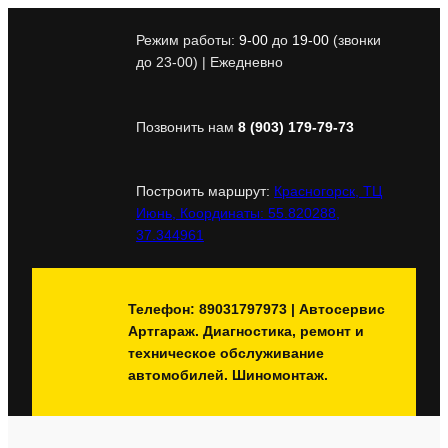
Перейти
к
Режим работы:
9-00
до
19-00
(звонки
содержимому
до 23-00) | Ежедневно
Позвонить нам
8 (903) 179-79-73
Построить маршрут:
Красногорск, ТЦ
Июнь, Координаты: 55.820288,
37.344961
Телефон: 89031797973 | Автосервис
Артгараж. Диагностика, ремонт и
техническое обслуживание
автомобилей. Шиномонтаж.