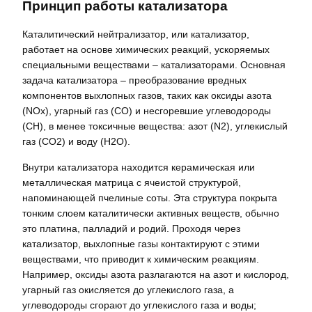
Принцип работы катализатора
Каталитический нейтрализатор, или катализатор,
работает на основе химических реакций, ускоряемых
специальными веществами – катализаторами. Основная
задача катализатора – преобразование вредных
компонентов выхлопных газов, таких как оксиды азота
(NOx), угарный газ (CO) и несгоревшие углеводороды
(CH), в менее токсичные вещества: азот (N2), углекислый
газ (CO2) и воду (H2O).
Внутри катализатора находится керамическая или
металлическая матрица с ячеистой структурой,
напоминающей пчелиные соты. Эта структура покрыта
тонким слоем каталитически активных веществ, обычно
это платина, палладий и родий. Проходя через
катализатор, выхлопные газы контактируют с этими
веществами, что приводит к химическим реакциям.
Например, оксиды азота разлагаются на азот и кислород,
угарный газ окисляется до углекислого газа, а
углеводороды сгорают до углекислого газа и воды;