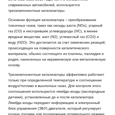
современных автомобилей, используются
трехкомпонентные катализаторы.
Основная функция катализатора – преобразование
токсичных газов, таких как оксиды азота (NOx), угарный
газ (CO) и несгоревшие углеводороды (HC), в менее
вредные вещества: азот (N2), углекислый газ (CO2) и
воду (H2O). Это достигается за счет химических реакций,
происходящих на поверхности каталитического
материала, обычно состоящего из платины, палладия и
родия, нанесенных на керамическую или металлическую
основу.
Трехкомпонентные катализаторы эффективно работают
только при определенной температуре и соотношении
воздух/топливо в выхлопных газах. Для контроля этого
соотношения используются лямбда-зонды (кислородные
датчики), установленные до и после катализатора.
Лямбда-зонды передают информацию в электронный
блок управления (ЭБУ) двигателя, который регулирует
подачу топлива для поддержания оптимального режима