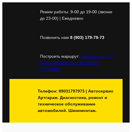
Перейти
к
Режим работы:
9-00
до
19-00
(звонки
содержимому
до 23-00) | Ежедневно
Позвонить нам
8 (903) 179-79-73
Построить маршрут:
Красногорск, ТЦ
Июнь, Координаты: 55.820288,
37.344961
Телефон: 89031797973 | Автосервис
Артгараж. Диагностика, ремонт и
техническое обслуживание
автомобилей. Шиномонтаж.