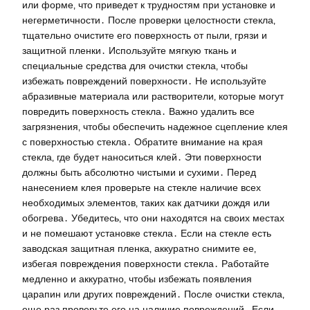
или форме‚ что приведет к трудностям при установке и
негерметичности․ После проверки целостности стекла‚
тщательно очистите его поверхность от пыли‚ грязи и
защитной пленки․ Используйте мягкую ткань и
специальные средства для очистки стекла‚ чтобы
избежать повреждений поверхности․ Не используйте
абразивные материала или растворители‚ которые могут
повредить поверхность стекла․ Важно удалить все
загрязнения‚ чтобы обеспечить надежное сцепление клея
с поверхностью стекла․ Обратите внимание на края
стекла‚ где будет наноситься клей․ Эти поверхности
должны быть абсолютно чистыми и сухими․ Перед
нанесением клея проверьте на стекле наличие всех
необходимых элементов‚ таких как датчики дождя или
обогрева․ Убедитесь‚ что они находятся на своих местах
и не помешают установке стекла․ Если на стекле есть
заводская защитная пленка‚ аккуратно снимите ее‚
избегая повреждения поверхности стекла․ Работайте
медленно и аккуратно‚ чтобы избежать появления
царапин или других повреждений․ После очистки стекла‚
еще раз проверьте его на наличие повреждений․ Если