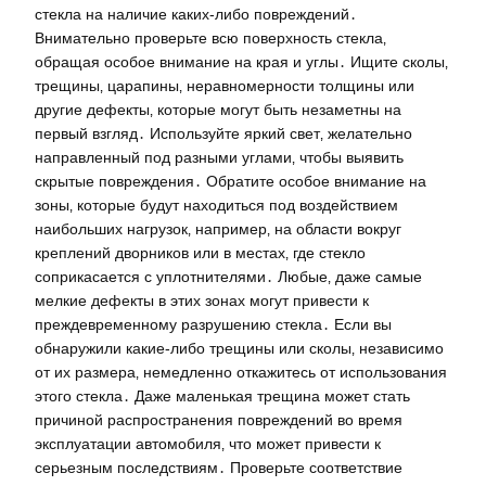
стекла на наличие каких-либо повреждений․
Внимательно проверьте всю поверхность стекла‚
обращая особое внимание на края и углы․ Ищите сколы‚
трещины‚ царапины‚ неравномерности толщины или
другие дефекты‚ которые могут быть незаметны на
первый взгляд․ Используйте яркий свет‚ желательно
направленный под разными углами‚ чтобы выявить
скрытые повреждения․ Обратите особое внимание на
зоны‚ которые будут находиться под воздействием
наибольших нагрузок‚ например‚ на области вокруг
креплений дворников или в местах‚ где стекло
соприкасается с уплотнителями․ Любые‚ даже самые
мелкие дефекты в этих зонах могут привести к
преждевременному разрушению стекла․ Если вы
обнаружили какие-либо трещины или сколы‚ независимо
от их размера‚ немедленно откажитесь от использования
этого стекла․ Даже маленькая трещина может стать
причиной распространения повреждений во время
эксплуатации автомобиля‚ что может привести к
серьезным последствиям․ Проверьте соответствие