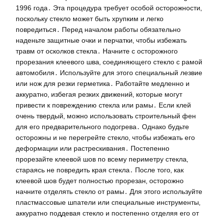
1996 года․ Эта процедура требует особой осторожности‚
поскольку стекло может быть хрупким и легко
повредиться․ Перед началом работы обязательно
наденьте защитные очки и перчатки‚ чтобы избежать
травм от осколков стекла․ Начните с осторожного
прорезания клеевого шва‚ соединяющего стекло с рамой
автомобиля․ Используйте для этого специальный лезвие
или нож для резки герметика․ Работайте медленно и
аккуратно‚ избегая резких движений‚ которые могут
привести к повреждению стекла или рамы․ Если клей
очень твердый‚ можно использовать строительный фен
для его предварительного подогрева․ Однако будьте
осторожны и не перегрейте стекло‚ чтобы избежать его
деформации или растрескивания․ Постепенно
прорезайте клеевой шов по всему периметру стекла‚
стараясь не повредить края стекла․ После того‚ как
клеевой шов будет полностью прорезан‚ осторожно
начните отделять стекло от рамы․ Для этого используйте
пластмассовые шпатели или специальные инструменты‚
аккуратно поддевая стекло и постепенно отделяя его от