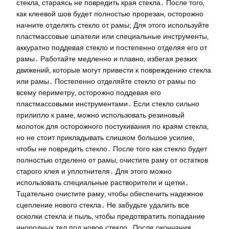
стекла‚ стараясь не повредить края стекла․ После того‚
как клеевой шов будет полностью прорезан‚ осторожно
начните отделять стекло от рамы; Для этого используйте
пластмассовые шпатели или специальные инструменты‚
аккуратно поддевая стекло и постепенно отделяя его от
рамы․ Работайте медленно и плавно‚ избегая резких
движений‚ которые могут привести к повреждению стекла
или рамы․ Постепенно отделяйте стекло от рамы по
всему периметру‚ осторожно поддевая его
пластмассовыми инструментами․ Если стекло сильно
прилипло к раме‚ можно использовать резиновый
молоток для осторожного постукивания по краям стекла‚
но не стоит прикладывать слишком большое усилие‚
чтобы не повредить стекло․ После того как стекло будет
полностью отделено от рамы‚ очистите раму от остатков
старого клея и уплотнителя․ Для этого можно
использовать специальные растворители и щетки․
Тщательно очистите раму‚ чтобы обеспечить надежное
сцепление нового стекла․ Не забудьте удалить все
осколки стекла и пыль‚ чтобы предотвратить попадание
инородных тел под новое стекло․ После окончания