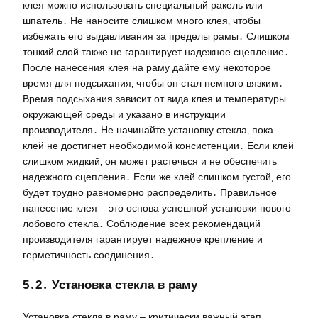
клея можно использовать специальный ракель или
шпатель․ Не наносите слишком много клея‚ чтобы
избежать его выдавливания за пределы рамы․ Слишком
тонкий слой также не гарантирует надежное сцепление․
После нанесения клея на раму дайте ему некоторое
время для подсыхания‚ чтобы он стал немного вязким․
Время подсыхания зависит от вида клея и температуры
окружающей среды и указано в инструкции
производителя․ Не начинайте установку стекла‚ пока
клей не достигнет необходимой консистенции․ Если клей
слишком жидкий‚ он может растечься и не обеспечить
надежного сцепления․ Если же клей слишком густой‚ его
будет трудно равномерно распределить․ Правильное
нанесение клея – это основа успешной установки нового
лобового стекла․ Соблюдение всех рекомендаций
производителя гарантирует надежное крепление и
герметичность соединения․
5․2․ Установка стекла в раму
Установка стекла в раму – критически важный этап‚