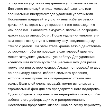
осторожного удаления внутреннего уплотнителя стекла․
Для этого используйте пластмассовый шпатель или
специальный инструмент для удаления уплотнителя․
Постепенно поддевайте уплотнитель‚ избегая резких
движений‚ которые могут привести к его повреждению
или порезам․ Работайте аккуратно‚ чтобы не повредить
краску кузова автомобиля․ После удаления уплотнителя
вам откроется доступ к клеевому шву‚ соединяющему
стекло с рамой․ На этом этапе крайне важно действовать
осторожно‚ чтобы не повредить сам клеевой шов‚ что
может затруднить дальнейшую работу․ Для удаления
клеевого шва используйте специальный нож для резки
герметика или острое лезвие․ Аккуратно прорезайте шов
по периметру стекла‚ избегая сильного давления‚
которое может привести к повреждению стекла или
рамы․ Если клей очень твердый‚ можно использовать
строительный фен для его предварительного подогрева․
Однако‚ будьте осторожны и не перегрейте стекло‚ чтобы
избежать его деформации или растрескивания․
Постепенно прорезайте клеевой шов по всему периметру