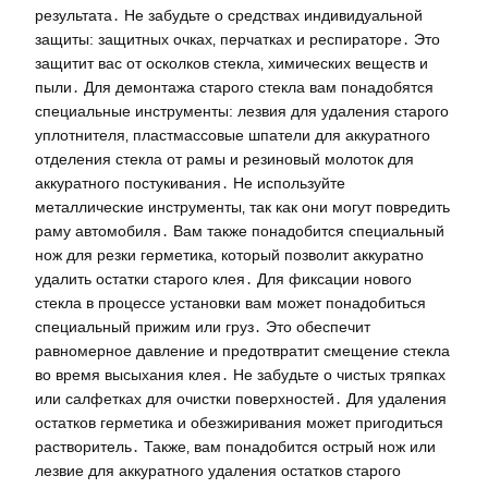
результата․ Не забудьте о средствах индивидуальной
защиты: защитных очках‚ перчатках и респираторе․ Это
защитит вас от осколков стекла‚ химических веществ и
пыли․ Для демонтажа старого стекла вам понадобятся
специальные инструменты: лезвия для удаления старого
уплотнителя‚ пластмассовые шпатели для аккуратного
отделения стекла от рамы и резиновый молоток для
аккуратного постукивания․ Не используйте
металлические инструменты‚ так как они могут повредить
раму автомобиля․ Вам также понадобится специальный
нож для резки герметика‚ который позволит аккуратно
удалить остатки старого клея․ Для фиксации нового
стекла в процессе установки вам может понадобиться
специальный прижим или груз․ Это обеспечит
равномерное давление и предотвратит смещение стекла
во время высыхания клея․ Не забудьте о чистых тряпках
или салфетках для очистки поверхностей․ Для удаления
остатков герметика и обезжиривания может пригодиться
растворитель․ Также‚ вам понадобится острый нож или
лезвие для аккуратного удаления остатков старого