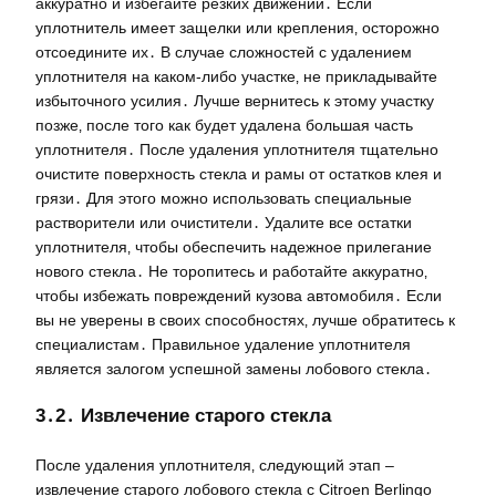
аккуратно и избегайте резких движений․ Если
уплотнитель имеет защелки или крепления‚ осторожно
отсоедините их․ В случае сложностей с удалением
уплотнителя на каком-либо участке‚ не прикладывайте
избыточного усилия․ Лучше вернитесь к этому участку
позже‚ после того как будет удалена большая часть
уплотнителя․ После удаления уплотнителя тщательно
очистите поверхность стекла и рамы от остатков клея и
грязи․ Для этого можно использовать специальные
растворители или очистители․ Удалите все остатки
уплотнителя‚ чтобы обеспечить надежное прилегание
нового стекла․ Не торопитесь и работайте аккуратно‚
чтобы избежать повреждений кузова автомобиля․ Если
вы не уверены в своих способностях‚ лучше обратитесь к
специалистам․ Правильное удаление уплотнителя
является залогом успешной замены лобового стекла․
3․2․ Извлечение старого стекла
После удаления уплотнителя‚ следующий этап –
извлечение старого лобового стекла с Citroen Berlingo