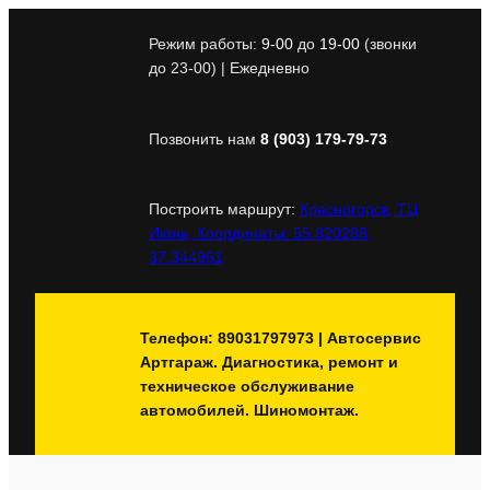
Перейти
к
Режим работы:
9-00
до
19-00
(звонки
содержимому
до 23-00) | Ежедневно
Позвонить нам
8 (903) 179-79-73
Построить маршрут:
Красногорск, ТЦ
Июнь, Координаты: 55.820288,
37.344961
Телефон: 89031797973 | Автосервис
Артгараж. Диагностика, ремонт и
техническое обслуживание
автомобилей. Шиномонтаж.