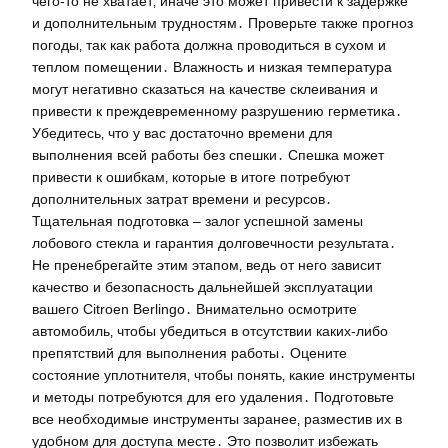
чего-то не хватает‚ иначе это может привести к задержке
и дополнительным трудностям․ Проверьте также прогноз
погоды‚ так как работа должна проводиться в сухом и
теплом помещении․ Влажность и низкая температура
могут негативно сказаться на качестве склеивания и
привести к преждевременному разрушению герметика․
Убедитесь‚ что у вас достаточно времени для
выполнения всей работы без спешки․ Спешка может
привести к ошибкам‚ которые в итоге потребуют
дополнительных затрат времени и ресурсов․
Тщательная подготовка – залог успешной замены
лобового стекла и гарантия долговечности результата․
Не пренебрегайте этим этапом‚ ведь от него зависит
качество и безопасность дальнейшей эксплуатации
вашего Citroen Berlingo․ Внимательно осмотрите
автомобиль‚ чтобы убедиться в отсутствии каких-либо
препятствий для выполнения работы․ Оцените
состояние уплотнителя‚ чтобы понять‚ какие инструменты
и методы потребуются для его удаления․ Подготовьте
все необходимые инструменты заранее‚ разместив их в
удобном для доступа месте․ Это позволит избежать