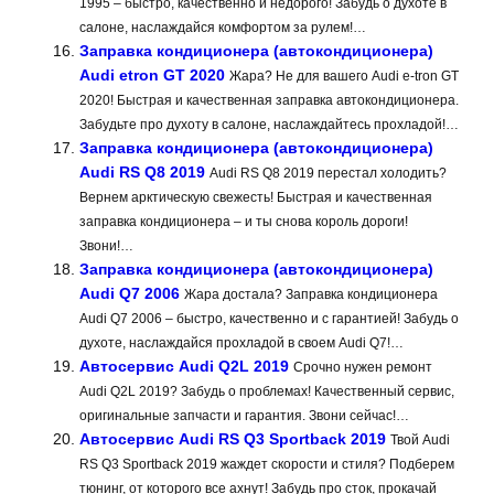
1995 – быстро, качественно и недорого! Забудь о духоте в
салоне, наслаждайся комфортом за рулем!…
Заправка кондиционера (автокондиционера)
Audi etron GT 2020
Жара? Не для вашего Audi e-tron GT
2020! Быстрая и качественная заправка автокондиционера.
Забудьте про духоту в салоне, наслаждайтесь прохладой!…
Заправка кондиционера (автокондиционера)
Audi RS Q8 2019
Audi RS Q8 2019 перестал холодить?
Вернем арктическую свежесть! Быстрая и качественная
заправка кондиционера – и ты снова король дороги!
Звони!…
Заправка кондиционера (автокондиционера)
Audi Q7 2006
Жара достала? Заправка кондиционера
Audi Q7 2006 – быстро, качественно и с гарантией! Забудь о
духоте, наслаждайся прохладой в своем Audi Q7!…
Автосервис Audi Q2L 2019
Срочно нужен ремонт
Audi Q2L 2019? Забудь о проблемах! Качественный сервис,
оригинальные запчасти и гарантия. Звони сейчас!…
Автосервис Audi RS Q3 Sportback 2019
Твой Audi
RS Q3 Sportback 2019 жаждет скорости и стиля? Подберем
тюнинг, от которого все ахнут! Забудь про сток, прокачай