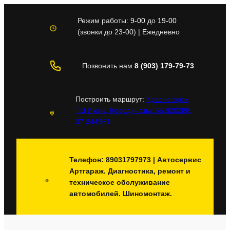
Перейти
к
Режим работы:
9-00
до
19-00
содержимому
(звонки до 23-00) | Ежедневно
Позвонить нам
8 (903) 179-79-73
Построить маршрут:
Красногорск,
ТЦ Июнь, Координаты: 55.820288,
37.344961
Телефон: 89031797973 | Автосервис
Артгараж. Диагностика, ремонт и
техническое обслуживание
автомобилей. Шиномонтаж.