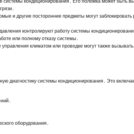
це системы кондиционирования․ Его поломка может быть в
грязи․
омые и другие посторонние предметы могут заблокировать 
 давления контролируют работу системы кондиционировани
аботе или полному отказу системы․
е управления климатом или проводке могут также вызывать
ую диагностику системы кондиционирования․ Это включает
ений․
еского оборудования․