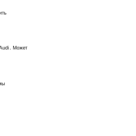
ить
Audi․ Может
емы