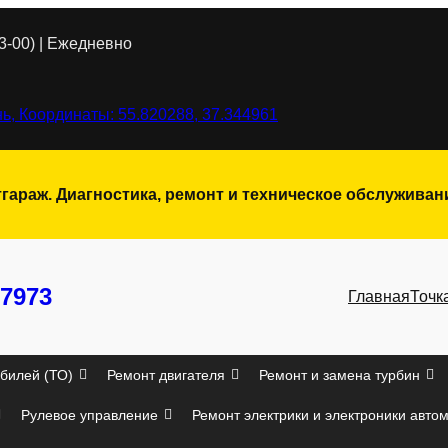
3-00) | Ежедневно
ь, Координаты: 55.820288, 37.344961
тгараж. Диагностика, ремонт и техническое обслужива
7973
Главная
Точк
билей (ТО)
Ремонт двигателя
Ремонт и замена турбин
Рулевое управление
Ремонт электрики и электроники авто