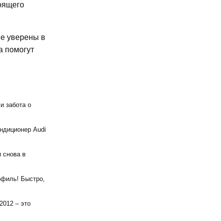
оящего
не уверены в
а помогут
и забота о
ондиционер Audi
 снова в
офиль! Быстро,
2012 – это