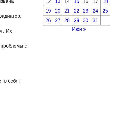
ызвана
12
13
14
15
16
17
18
19
20
21
22
23
24
25
радиатор,
26
27
28
29
30
31
Июн »
я․ Их
 проблемы с
 в себя: