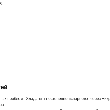
8․
тей
нных проблем․ Хладагент постепенно испаряется через ми
ра․