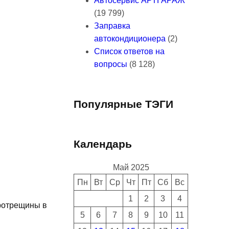
Автосервис АРТГАРАЖ
(19 799)
Заправка
автокондиционера
(2)
Список ответов на
вопросы
(8 128)
Популярные ТЭГИ
Календарь
Май 2025
Пн
Вт
Ср
Чт
Пт
Сб
Вс
1
2
3
4
кротрещины в
5
6
7
8
9
10
11