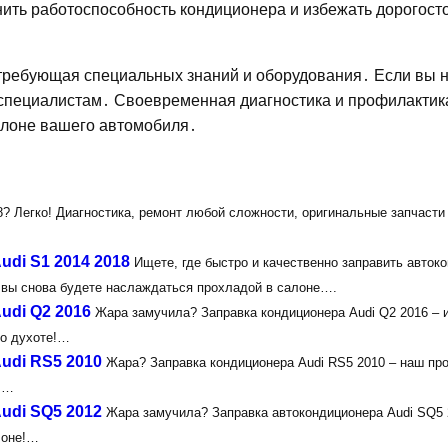
ить работоспособность кондиционера и избежать дорогост
 требующая специальных знаний и оборудования․ Если вы 
 специалистам․ Своевременная диагностика и профилактик
алоне вашего автомобиля․
? Легко! Диагностика, ремонт любой сложности, оригинальные запчасти 
di S1 2014 2018
Ищете, где быстро и качественно заправить авток
 и вы снова будете наслаждаться прохладой в салоне….
udi Q2 2016
Жара замучила? Заправка кондиционера Audi Q2 2016 – и
 о духоте!…
udi RS5 2010
Жара? Заправка кондиционера Audi RS5 2010 – наш пр
5!…
udi SQ5 2012
Жара замучила? Заправка автокондиционера Audi SQ5 
лоне!…