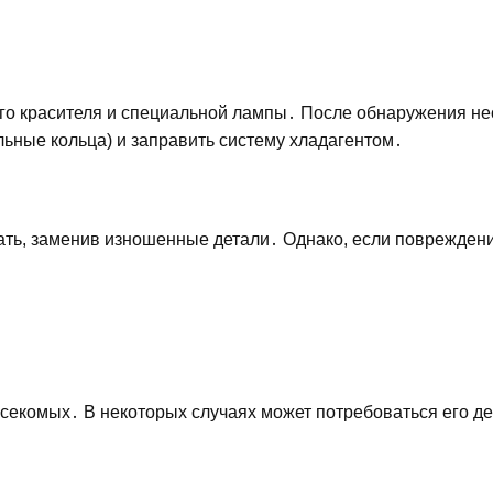
го красителя и специальной лампы․ После обнаружения н
ьные кольца) и заправить систему хладагентом․
ать, заменив изношенные детали․ Однако, если поврежден
асекомых․ В некоторых случаях может потребоваться его д