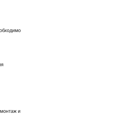
еобходимо
ия
емонтаж и