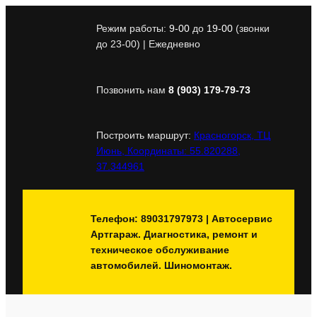
Перейти
к
Режим работы:
9-00
до
19-00
(звонки
содержимому
до 23-00) | Ежедневно
Позвонить нам
8 (903) 179-79-73
Построить маршрут:
Красногорск, ТЦ
Июнь, Координаты: 55.820288,
37.344961
Телефон: 89031797973 | Автосервис
Артгараж. Диагностика, ремонт и
техническое обслуживание
автомобилей. Шиномонтаж.