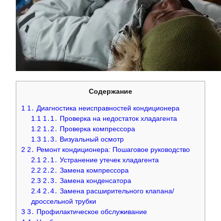
Содержание
1
1․ Диагностика неисправностей кондиционера
1.1
1․1․ Проверка на недостаток хладагента
1.2
1․2․ Проверка компрессора
1.3
1․3․ Визуальный осмотр
2
2․ Ремонт кондиционера: Пошаговое руководство
2.1
2․1․ Устранение утечек хладагента
2.2
2․2․ Замена компрессора
2.3
2․3․ Замена конденсатора
2.4
2․4․ Замена расширительного клапана/
дроссельной трубки
3
3․ Профилактическое обслуживание