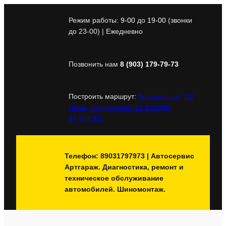
Перейти
к
Режим работы:
9-00
до
19-00
(звонки
содержимому
до 23-00) | Ежедневно
Позвонить нам
8 (903) 179-79-73
Построить маршрут:
Красногорск, ТЦ
Июнь, Координаты: 55.820288,
37.344961
Телефон: 89031797973 | Автосервис
Артгараж. Диагностика, ремонт и
техническое обслуживание
автомобилей. Шиномонтаж.