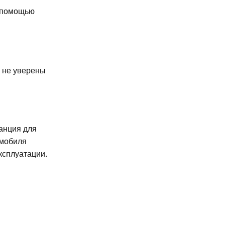
с помощью
 не уверены
танция для
омобиля
ксплуатации.