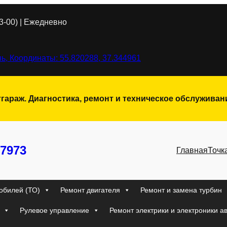
3-00) | Ежедневно
ь, Координаты: 55.820288, 37.344961
тгараж. Диагностика, ремонт и техническое обслужива
7973
Главная
Точк
обилей (ТО)
Ремонт двигателя
Ремонт и замена турбин
Рулевое управление
Ремонт электрики и электроники а