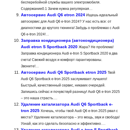
бесперебойной службы вашего электромобиля.
Содержание0.1 Зачем нужна регулярная…
Автосервис Audi Q6 etron 2024
Ищешь идеальный
автосервис для Audi Q6 e-tron 2024? У нас есть все: от
диагностики до крутого тюнинга! Забудь о проблемах с Audi
Q6 e-tron 2024!…
Заправка кондиционера (автокондиционера)
Audi etron S Sportback 2020
Жара? Не проблема!
Заправка кондиционера Audi e-tron S Sportback 2020 в два
счета! Свежий воздух и комфорт гарантированы.
Звоните!…
Автосервис Audi Q6 Sportback etron 2025
Твой
Audi Q6 Sportback e-tron 2025 заслуживает лучшего!
Быстрый, качественный сервис, никаких очередей.
Запишись сейчас и почувствуй разницу! Audi Q6 e-tron 2025
– это наша страсть….
Удаление катализатора Audi Q6 Sportback e-
tron 2025
Хочешь, чтобы твой Audi Q6 e-tron 2025 рвал с
места? Удаление катализатора – это мощь, звук и свобода!
Узнай, как это сделать безопасно и эффективно….
Удаление катализатора Audi e-tron S Sportback