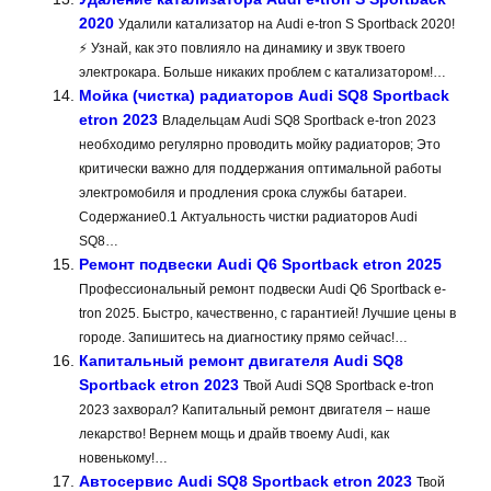
2020
Удалили катализатор на Audi e-tron S Sportback 2020!
⚡ Узнай, как это повлияло на динамику и звук твоего
электрокара. Больше никаких проблем с катализатором!…
Мойка (чистка) радиаторов Audi SQ8 Sportback
etron 2023
Владельцам Audi SQ8 Sportback e-tron 2023
необходимо регулярно проводить мойку радиаторов; Это
критически важно для поддержания оптимальной работы
электромобиля и продления срока службы батареи.
Содержание0.1 Актуальность чистки радиаторов Audi
SQ8…
Ремонт подвески Audi Q6 Sportback etron 2025
Профессиональный ремонт подвески Audi Q6 Sportback e-
tron 2025. Быстро, качественно, с гарантией! Лучшие цены в
городе. Запишитесь на диагностику прямо сейчас!…
Капитальный ремонт двигателя Audi SQ8
Sportback etron 2023
Твой Audi SQ8 Sportback e-tron
2023 захворал? Капитальный ремонт двигателя – наше
лекарство! Вернем мощь и драйв твоему Audi, как
новенькому!…
Автосервис Audi SQ8 Sportback etron 2023
Твой