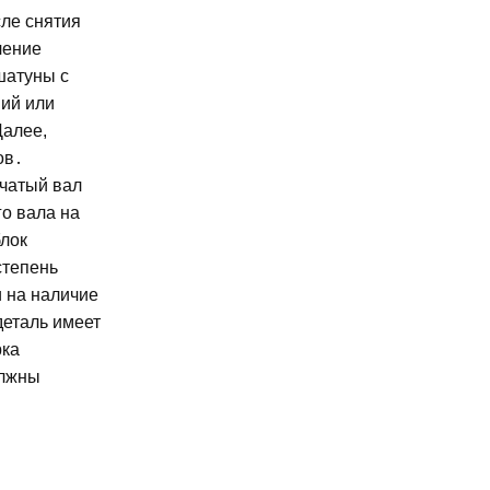
сле снятия
чение
шатуны с
ний или
Далее,
ов․
нчатый вал
о вала на
блок
степень
и на наличие
деталь имеет
рка
олжны