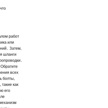
что
алом работ
ника или
ний․ Затем,
бя шланги
тропроводки․
 Обратите
нения всех
ь болты,
 такие как
ию его
сле
 механизм