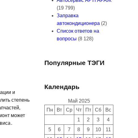
Автосервис АРТГАРАЖ
(19 799)
Заправка
автокондиционера
(2)
Список ответов на
вопросы
(8 128)
Популярные ТЭГИ
Календарь
кации и
лить степень
Май 2025
апчастей,
Пн
Вт
Ср
Чт
Пт
Сб
Вс
монт может
1
2
3
4
рвиса․
5
6
7
8
9
10
11