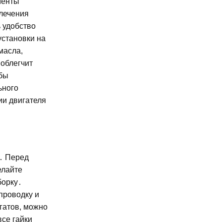
менты
лечения
 удобство
установки на
масла,
 облегчит
обы
ьного
ии двигателя
в․ Перед
елайте
борку․
проводку и
гатов, можно
все гайки