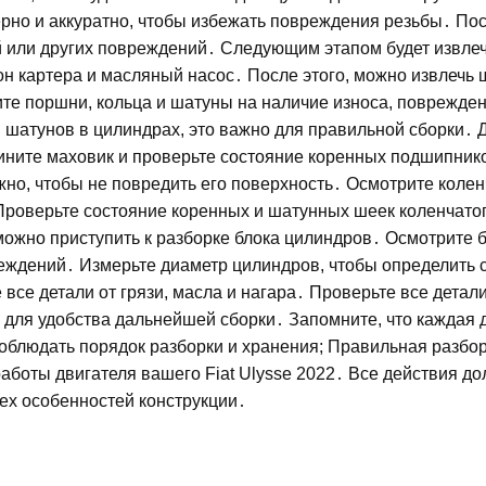
рно и аккуратно, чтобы избежать повреждения резьбы․ По
й или других повреждений․ Следующим этапом будет извле
н картера и масляный насос․ После этого, можно извлечь 
е поршни, кольца и шатуны на наличие износа, поврежде
шатунов в цилиндрах, это важно для правильной сборки․ 
ините маховик и проверьте состояние коренных подшипник
жно, чтобы не повредить его поверхность․ Осмотрите коле
Проверьте состояние коренных и шатунных шеек коленчатог
можно приступить к разборке блока цилиндров․ Осмотрите 
реждений․ Измерьте диаметр цилиндров, чтобы определить 
 все детали от грязи, масла и нагара․ Проверьте все детал
 для удобства дальнейшей сборки․ Запомните, что каждая 
соблюдать порядок разборки и хранения; Правильная разбо
работы двигателя вашего Fiat Ulysse 2022․ Все действия д
сех особенностей конструкции․