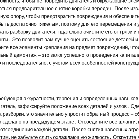
рожность, чтобы не повредить двигатель и окружающие эле
ться предварительное снятие коробки передач․ После изв
жную опору, чтобы предотвратить повреждения и обеспечить
быть достаточно тяжелым, поэтому для его перемещения и 
ть разборку двигателя, тщательно очистите его от грязи и 
нты․ Это позволит вам лучше оценить состояние деталей и
рите все элементы крепления на предмет повреждений, чт
льный демонтаж – это залог успешного проведения капитал
и последовательно, с учетом всех особенностей конструкц
, требующая аккуратности, терпения и определенных навыко
гатель, зафиксируйте положение всех деталей и узлов․ Сд
разборки, это значительно упростит обратный процесс – с
ло сделано на предыдущем этапе․ Отсоедините все шланги, 
отсоединения каждой детали․ После снятия навесных агре
этим, не забудьте слить охлаждающую жидкость․ Открутите 