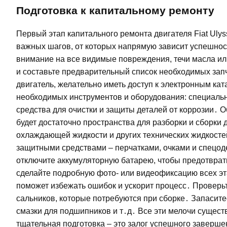
Подготовка к капитальному ремонту
Первый этап капитального ремонта двигателя Fiat Ulys
важных шагов, от которых напрямую зависит успешност
внимание на все видимые повреждения, течи масла и
и составьте предварительный список необходимых запч
двигатель, желательно иметь доступ к электронным кат
необходимых инструментов и оборудования: специальн
средства для очистки и защиты деталей от коррозии․ 
будет достаточно пространства для разборки и сборки 
охлаждающей жидкости и других технических жидкосте
защитными средствами – перчатками, очками и спецод
отключите аккумуляторную батарею, чтобы предотврат
сделайте подробную фото- или видеофиксацию всех эта
поможет избежать ошибок и ускорит процесс․ Проверь
сальников, которые потребуются при сборке․ Запасит
смазки для подшипников и т․д․ Все эти мелочи сущест
тщательная подготовка – это залог успешного заверше