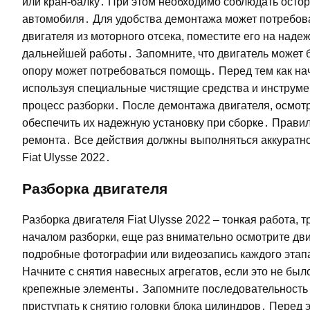
или кран-балку․ При этом необходимо соблюдать осто
автомобиля․ Для удобства демонтажа может потребова
двигателя из моторного отсека, поместите его на наде
дальнейшей работы․ Запомните, что двигатель может 
опору может потребоваться помощь․ Перед тем как нача
используя специальные чистящие средства и инструме
процесс разборки․ После демонтажа двигателя, осмот
обеспечить их надежную установку при сборке․ Прави
ремонта․ Все действия должны выполняться аккуратно 
Fiat Ulysse 2022․
Разборка двигателя
Разборка двигателя Fiat Ulysse 2022 – тонкая работа
началом разборки, еще раз внимательно осмотрите дви
подробные фотографии или видеозапись каждого этапа 
Начните с снятия навесных агрегатов, если это не бы
крепежные элементы․ Запомните последовательность 
приступать к снятию головки блока цилиндров․ Перед 