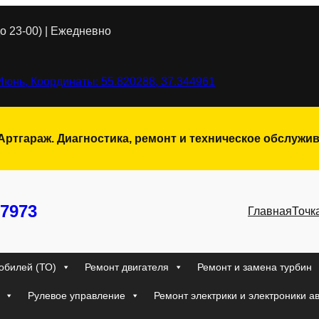
о 23-00) | Ежедневно
Июнь, Координаты: 55.820288, 37.344961
 Артгараж. Диагностика, ремонт и техническое обслуж
7973
Главная
Точк
обилей (ТО)
Ремонт двигателя
Ремонт и замена турбин
Рулевое управление
Ремонт электрики и электроники а