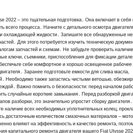
se 2022 – это тщательная подготовка․ Она включает в себя
ь всего процесса․ Начните с детального осмотра двигател
ли охлаждающей жидкости․ Запишите все обнаруженные н
астей․ Для этого потребуется изучить техническую докуме
алогам запчастей и схемам․ Не забудьте проверить наличие
ые ключи, съемники, приспособления для фиксации деталей
Обеспечьте себе комфортное и хорошо освещенное рабочее 
двигателя․ Заранее подготовьте емкости для слива масла,
й․ Необходимо также запастись чистыми ветошью, обезжир
еждой․ Важно помнить о безопасности: перед началом раб
ить случайные короткие замыкания․ Перед разборкой двиг
пов разборки, это значительно упростит сборку двигателя․
те наличие всех необходимых уплотнительных колец, прокл
есь достаточным количеством смазочных материалов – мото
венно влияют на эффективность и качество ремонта, поэто
ния капитального ремонта двигателя вашего Fiat Ulysse 20