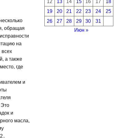
12
13
14
15
16
17
18
19
20
21
22
23
24
25
 несколько
26
27
28
29
30
31
я, обращая
Июн »
еисправности
нтацию на
 всех
, а также
место, где
ивателем и
оты
ателя
 Это
адок и
рного масла,
му
22․