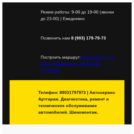
Перейти
к
Режим работы:
9-00
до
19-00
(звонки
содержимому
до 23-00) | Ежедневно
Позвонить нам
8 (903) 179-79-73
Построить маршрут:
Красногорск, ТЦ
Июнь, Координаты: 55.820288,
37.344961
Телефон: 89031797973 | Автосервис
Артгараж. Диагностика, ремонт и
техническое обслуживание
автомобилей. Шиномонтаж.