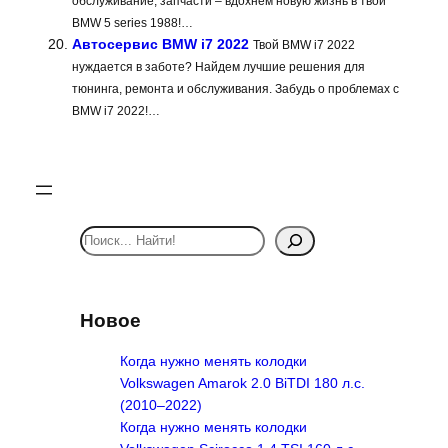
обслуживание, запчасти – вдохнем новую жизнь в твой
BMW 5 series 1988!…
Автосервис BMW i7 2022
Твой BMW i7 2022
нуждается в заботе? Найдем лучшие решения для
тюнинга, ремонта и обслуживания. Забудь о проблемах с
BMW i7 2022!…
S
e
a
r
Новое
c
h
Когда нужно менять колодки
Volkswagen Amarok 2.0 BiTDI 180 л.с.
(2010–2022)
Когда нужно менять колодки