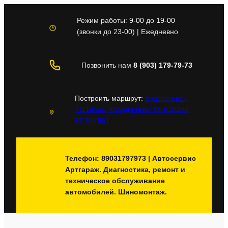
Перейти
к
Режим работы:
9-00
до
19-00
содержимому
(звонки до 23-00) | Ежедневно
Позвонить нам
8 (903) 179-79-73
Построить маршрут:
Красногорск,
ТЦ Июнь, Координаты: 55.820288,
37.344961
Телефон: 89031797973 | Автосервис
Артгараж. Диагностика, ремонт и
техническое обслуживание
автомобилей. Шиномонтаж.