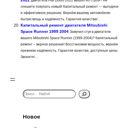
2022
Двигатель Fiat Doblo 2022 вышел из строя? Не
спешите покупать новый! Капитальный ремонт — выгодное
и эффективное решение. Вернём вашему автомобилю
былую мощь и надёжность. Гарантия качества!…
Капитальный ремонт двигателя Mitsubishi
Space Runner 1999 2004
Замучил стук в двигателе
вашего Mitsubishi Space Runner (1999-2004)? Капитальный
ремонт – верное решение! Восстановим мощность, вернём
прежнюю надёжность. Гарантия качества, доступные цены.
Звоните!…
S
e
a
r
Новое
c
h