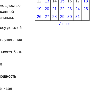
12
13
14
15
16
17
18
й мощностью
19
20
21
22
23
24
25
нсивной
26
27
28
29
30
31
ичинам:
Июн »
носу деталей
бслуживания.
т может быть
 в
мощность
печивая