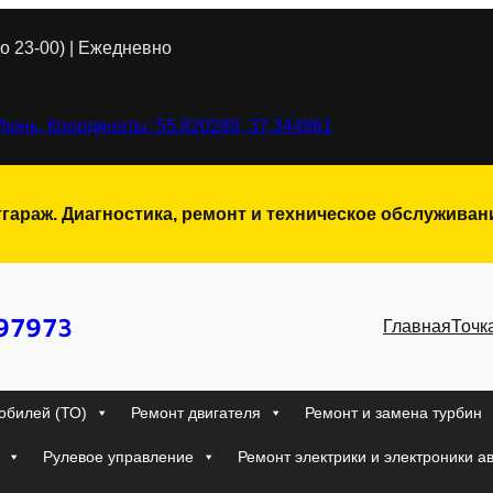
о 23-00) | Ежедневно
Июнь, Координаты: 55.820288, 37.344961
тгараж. Диагностика, ремонт и техническое обслужива
97973
Главная
Точк
обилей (ТО)
Ремонт двигателя
Ремонт и замена турбин
Рулевое управление
Ремонт электрики и электроники а