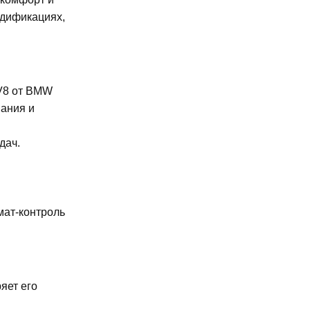
одификациях,
 V8 от BMW
мания и
дач.
мат-контроль
яет его