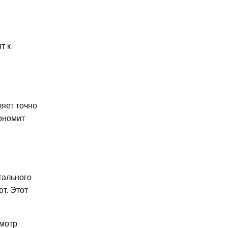
т к
ляет точно
кономит
тального
т. Этот
смотр