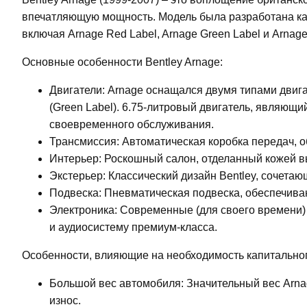
впечатляющую мощность. Модель была разработана как
включая Arnage Red Label, Arnage Green Label и Arnage
Основные особенности Bentley Arnage:
Двигатели: Arnage оснащался двумя типами двиг
(Green Label). 6.75-литровый двигатель, являющ
своевременного обслуживания.
Трансмиссия: Автоматическая коробка передач,
Интерьер: Роскошный салон, отделанный кожей в
Экстерьер: Классический дизайн Bentley, сочетаю
Подвеска: Пневматическая подвеска, обеспечив
Электроника: Современные (для своего времени)
и аудиосистему премиум-класса.
Особенности, влияющие на необходимость капитальног
Большой вес автомобиля: Значительный вес Arnage
износ.