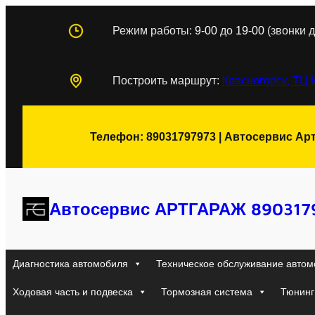
Перейти
Режим работы:
9-00
до
19-00
(звонки д
к
содержимому
Построить маршрут:
Красногорск, ТЦ 
Телефон: 89031797973 | Автосервис Ар
Автосервис АРТГАРАЖ 890317
Диагностика автомобиля
Техническое обслуживание автом
Ходовая часть и подвеска
Тормозная система
Тюнинг