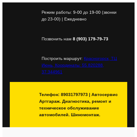
Перейти
к
Режим работы:
9-00
до
19-00
(звонки
содержимому
до 23-00) | Ежедневно
Позвонить нам
8 (903) 179-79-73
Построить маршрут:
Красногорск, ТЦ
Июнь, Координаты: 55.820288,
37.344961
Телефон: 89031797973 | Автосервис
Артгараж. Диагностика, ремонт и
техническое обслуживание
автомобилей. Шиномонтаж.