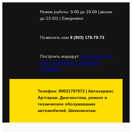
Перейти
к
Режим работы:
9-00
до
19-00
(звонки
содержимому
до 23-00) | Ежедневно
Позвонить нам
8 (903) 179-79-73
Построить маршрут:
Красногорск, ТЦ
Июнь, Координаты: 55.820288,
37.344961
Телефон: 89031797973 | Автосервис
Артгараж. Диагностика, ремонт и
техническое обслуживание
автомобилей. Шиномонтаж.