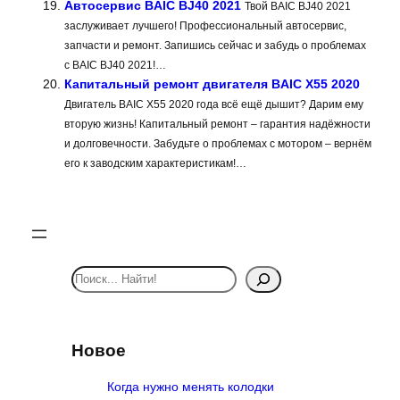
Автосервис BAIC BJ40 2021
Твой BAIC BJ40 2021
заслуживает лучшего! Профессиональный автосервис,
запчасти и ремонт. Запишись сейчас и забудь о проблемах
с BAIC BJ40 2021!…
Капитальный ремонт двигателя BAIC X55 2020
Двигатель BAIC X55 2020 года всё ещё дышит? Дарим ему
вторую жизнь! Капитальный ремонт – гарантия надёжности
и долговечности. Забудьте о проблемах с мотором – вернём
его к заводским характеристикам!…
S
e
a
r
Новое
c
h
Когда нужно менять колодки