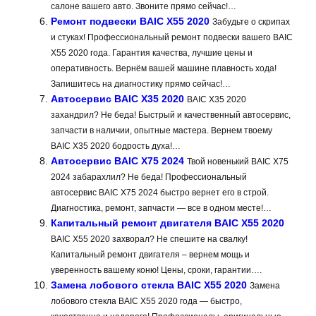
салоне вашего авто. Звоните прямо сейчас!…
Ремонт подвески BAIC X55 2020
Забудьте о скрипах
и стуках! Профессиональный ремонт подвески вашего BAIC
X55 2020 года. Гарантия качества, лучшие цены и
оперативность. Вернём вашей машине плавность хода!
Запишитесь на диагностику прямо сейчас!…
Автосервис BAIC X35 2020
BAIC X35 2020
захандрил? Не беда! Быстрый и качественный автосервис,
запчасти в наличии, опытные мастера. Вернем твоему
BAIC X35 2020 бодрость духа!…
Автосервис BAIC X75 2024
Твой новенький BAIC X75
2024 забарахлил? Не беда! Профессиональный
автосервис BAIC X75 2024 быстро вернет его в строй.
Диагностика, ремонт, запчасти — все в одном месте!…
Капитальный ремонт двигателя BAIC X55 2020
BAIC X55 2020 захворал? Не спешите на свалку!
Капитальный ремонт двигателя – вернем мощь и
уверенность вашему коню! Цены, сроки, гарантии….
Замена лобового стекла BAIC X55 2020
Замена
лобового стекла BAIC X55 2020 года — быстро,