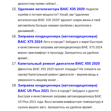
диагностику прямо сейчас!…
Удаление катализатора BAIC X35 2020
Надоели
ошибки и потеря мощности? Узнай, как *удаление
катализатора BAIC X35 2020* вдохнет новую жизнь в твой
автомобиль! Больше никаких проблем с выхлопом и
динамикой!…
Заправка кондиционера (автокондиционера)
BAIC X75 2024
Лето в городе? Забудьте о жаре! Быстрая
и качественная заправка автокондиционера BAIC X75 2024
вернет вам комфорт и прохладу. Запишитесь на удобное
время!…
Капитальный ремонт двигателя BAIC X55 2020
Двигатель BAIC X55 2020 просит пощады? Не спешите на
свалку! Капитальный ремонт двигателя – вернем мощь и
уверенность вашему коню!…
Заправка кондиционера (автокондиционера)
BAIC U5 Plus 2021
Лето в городе? Забудьте о духоте!
Быстрая и качественная заправка автокондиционера BAIC
U5 Plus 2021 года. Восстановим комфортную температуру в
салоне вашего авто. Запишитесь на удобное время!…