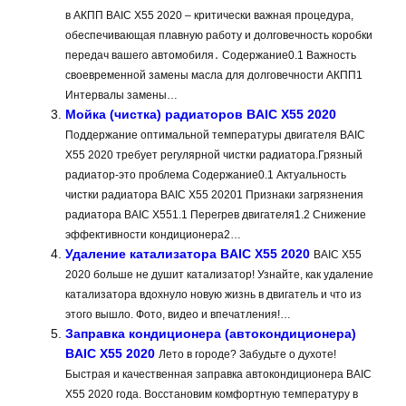
в АКПП BAIC X55 2020 – критически важная процедура,
обеспечивающая плавную работу и долговечность коробки
передач вашего автомобиля․ Содержание0.1 Важность
своевременной замены масла для долговечности АКПП1
Интервалы замены…
Мойка (чистка) радиаторов BAIC X55 2020
Поддержание оптимальной температуры двигателя BAIC
X55 2020 требует регулярной чистки радиатора.Грязный
радиатор-это проблема Содержание0.1 Актуальность
чистки радиатора BAIC X55 20201 Признаки загрязнения
радиатора BAIC X551.1 Перегрев двигателя1.2 Снижение
эффективности кондиционера2…
Удаление катализатора BAIC X55 2020
BAIC X55
2020 больше не душит катализатор! Узнайте, как удаление
катализатора вдохнуло новую жизнь в двигатель и что из
этого вышло. Фото, видео и впечатления!…
Заправка кондиционера (автокондиционера)
BAIC X55 2020
Лето в городе? Забудьте о духоте!
Быстрая и качественная заправка автокондиционера BAIC
X55 2020 года. Восстановим комфортную температуру в