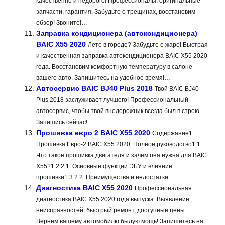
качественно и недорого! Профессионалы, оригинальные
запчасти, гарантия. Забудьте о трещинах, восстановим
обзор! Звоните!…
Заправка кондиционера (автокондиционера)
BAIC X55 2020
Лето в городе? Забудьте о жаре! Быстрая
и качественная заправка автокондиционера BAIC X55 2020
года. Восстановим комфортную температуру в салоне
вашего авто. Запишитесь на удобное время!…
Автосервис BAIC BJ40 Plus 2018
Твой BAIC BJ40
Plus 2018 заслуживает лучшего! Профессиональный
автосервис, чтобы твой внедорожник всегда был в строю.
Запишись сейчас!…
Прошивка евро 2 BAIC X55 2020
Содержание1
Прошивка Евро-2 BAIC X55 2020: Полное руководство1.1
Что такое прошивка двигателя и зачем она нужна для BAIC
X55?1.2 2.1. Основные функции ЭБУ и влияние
прошивки1.3 2.2. Преимущества и недостатки…
Диагностика BAIC X55 2020
Профессиональная
диагностика BAIC X55 2020 года выпуска. Выявление
неисправностей, быстрый ремонт, доступные цены.
Вернем вашему автомобилю былую мощь! Запишитесь на