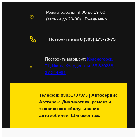
Перейти
к
Режим работы:
9-00
до
19-00
содержимому
(звонки до 23-00) | Ежедневно
Позвонить нам
8 (903) 179-79-73
Построить маршрут:
Красногорск,
ТЦ Июнь, Координаты: 55.820288,
37.344961
Телефон: 89031797973 | Автосервис
Артгараж. Диагностика, ремонт и
техническое обслуживание
автомобилей. Шиномонтаж.