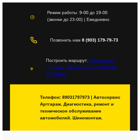
Перейти
к
Режим работы:
9-00
до
19-00
содержимому
(звонки до 23-00) | Ежедневно
Позвонить нам
8 (903) 179-79-73
Построить маршрут:
Красногорск,
ТЦ Июнь, Координаты: 55.820288,
37.344961
Телефон: 89031797973 | Автосервис
Артгараж. Диагностика, ремонт и
техническое обслуживание
автомобилей. Шиномонтаж.