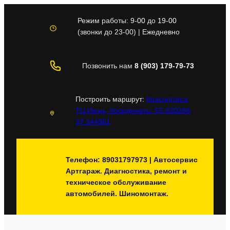
Перейти
к
Режим работы:
9-00
до
19-00
содержимому
(звонки до 23-00) | Ежедневно
Позвонить нам
8 (903) 179-79-73
Построить маршрут:
Красногорск,
ТЦ Июнь, Координаты: 55.820288,
37.344961
Телефон: 89031797973 | Автосервис
Артгараж. Диагностика, ремонт и
техническое обслуживание
автомобилей. Шиномонтаж.