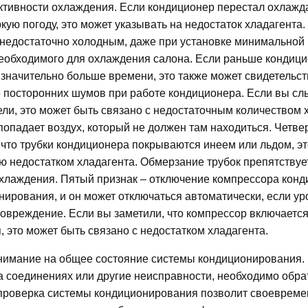
тивности охлаждения. Если кондиционер перестал охлажда
кую погоду, это может указывать на недостаток хладагента.
 недостаточно холодным, даже при установке минимальной
необходимого для охлаждения салона. Если раньше кондиц
 значительно больше времени, это также может свидетельст
ие посторонних шумов при работе кондиционера. Если вы с
ли, это может быть связано с недостаточным количеством 
у попадает воздух, который не должен там находиться. Четв
 что трубки кондиционера покрываются инеем или льдом, э
ю недостатком хладагента. Обмерзание трубок препятствуе
хлаждения. Пятый признак – отключение компрессора конд
ирования, и он может отключаться автоматически, если ур
повреждение. Если вы заметили, что компрессор включается
 это может быть связано с недостатком хладагента.
внимание на общее состояние системы кондиционирования.
на соединениях или другие неисправности, необходимо обра
 проверка системы кондиционирования позволит своеврем