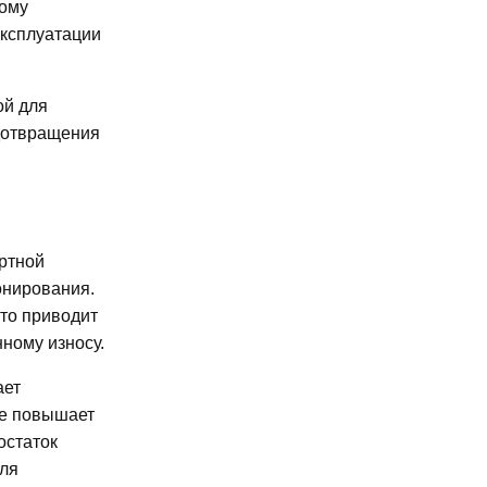
тому
эксплуатации
ой для
едотвращения
ортной
онирования.
Это приводит
ному износу.
ает
не повышает
остаток
для