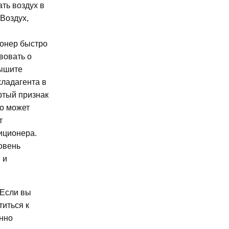
ть воздух в
 Воздух,
ионер быстро
вовать о
лышите
хладагента в
ертый признак
то может
т
иционера.
овень
 и
 Если вы
титься к
енно