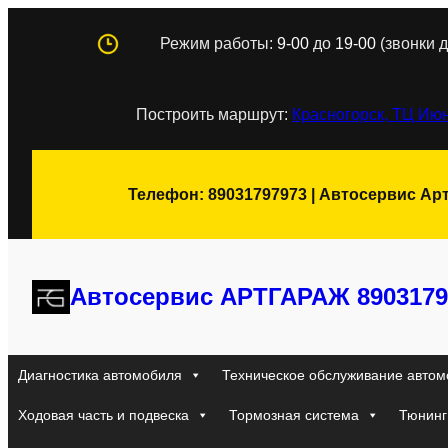
Перейти
Режим работы:
9-00
до
19-00
(звонки д
к
содержимому
Построить маршрут:
Красногорск, ТЦ Июн
Телефон: 89031797973 | Автосервис Ар
Автосервис АРТГАРАЖ 8903179
Диагностика автомобиля
Техническое обслуживание автом
Ходовая часть и подвеска
Тормозная система
Тюнинг