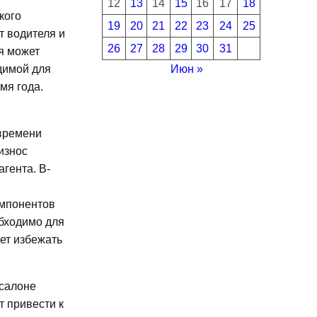
12
13
14
15
16
17
18
кого
19
20
21
22
23
24
25
т водителя и
26
27
28
29
30
31
я может
Июн »
димой для
мя года.
 времени
износ
гента. В-
омпонентов
обходимо для
ет избежать
 салоне
т привести к