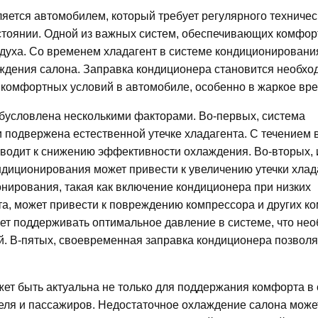
ляется автомобилем, который требует регулярного техничес
тоянии. Одной из важных систем, обеспечивающих комфор
духа. Со временем хладагент в системе кондиционировани
аждения салона. Заправка кондиционера становится необхо
 комфортных условий в автомобиле, особенно в жаркое вре
обусловлена несколькими факторами. Во-первых, система
и подвержена естественной утечке хладагента. С течением
иводит к снижению эффективности охлаждения. Во-вторых, 
диционирования может привести к увеличению утечки хлада
нирования, такая как включение кондиционера при низких
та, может привести к повреждению компрессора и других к
яет поддерживать оптимальное давление в системе, что не
. В-пятых, своевременная заправка кондиционера позволя
жет быть актуальна не только для поддержания комфорта в
еля и пассажиров. Недостаточное охлаждение салона може