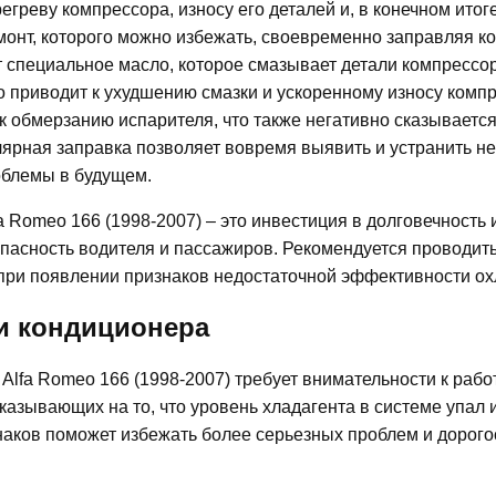
реву компрессора, износу его деталей и, в конечном итоге,
монт, которого можно избежать, своевременно заправляя к
ет специальное масло, которое смазывает детали компрессо
о приводит к ухудшению смазки и ускоренному износу компр
к обмерзанию испарителя, что также негативно сказывается
улярная заправка позволяет вовремя выявить и устранить 
облемы в будущем.
 Romeo 166 (1998-2007) – это инвестиция в долговечность 
пасность водителя и пассажиров. Рекомендуется проводить
е при появлении признаков недостаточной эффективности о
и кондиционера
lfa Romeo 166 (1998-2007) требует внимательности к рабо
казывающих на то, что уровень хладагента в системе упал 
наков поможет избежать более серьезных проблем и дорог