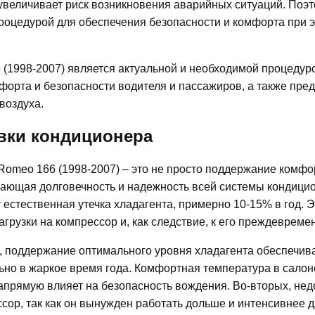
 увеличивает риск возникновения аварийных ситуаций. Поэ
роцедурой для обеспечения безопасности и комфорта при 
 (1998-2007) является актуальной и необходимой процедур
форта и безопасности водителя и пассажиров, а также пр
воздуха.
вки кондиционера
Romeo 166 (1998-2007) – это не просто поддержание комф
вающая долговечность и надежность всей системы кондици
 естественная утечка хладагента, примерно 10-15% в год. 
рузки на компрессор и, как следствие, к его преждевремен
, поддержание оптимального уровня хладагента обеспечив
ьно в жаркое время года. Комфортная температура в сало
апрямую влияет на безопасность вождения. Во-вторых, нед
ссор, так как он вынужден работать дольше и интенсивнее 