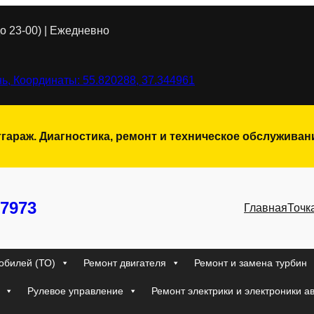
о 23-00) | Ежедневно
ь, Координаты: 55.820288, 37.344961
тгараж. Диагностика, ремонт и техническое обслужива
7973
Главная
Точк
обилей (ТО)
Ремонт двигателя
Ремонт и замена турбин
Рулевое управление
Ремонт электрики и электроники а