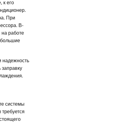
 к его
ондиционер.
ра. При
ессора. В-
 на работе
небольшие
и надежность
 заправку
хлаждения.
те системы
и требуется
остоящего