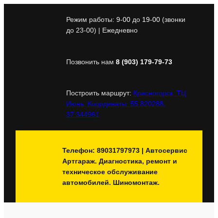
Перейти
к
Режим работы:
9-00
до
19-00
(звонки
содержимому
до 23-00) | Ежедневно
Позвонить нам
8 (903) 179-79-73
Построить маршрут:
Красногорск, ТЦ
Июнь, Координаты: 55.820288,
37.344961
Телефон: 89031797973 | Автосервис
Артгараж. Диагностика, ремонт и
техническое обслуживание
автомобилей. Шиномонтаж.