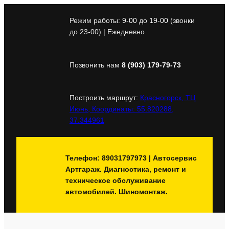
Перейти
к
Режим работы:
9-00
до
19-00
(звонки
содержимому
до 23-00) | Ежедневно
Позвонить нам
8 (903) 179-79-73
Построить маршрут:
Красногорск, ТЦ
Июнь, Координаты: 55.820288,
37.344961
Телефон: 89031797973 | Автосервис
Артгараж. Диагностика, ремонт и
техническое обслуживание
автомобилей. Шиномонтаж.