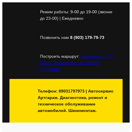
Перейти
к
Режим работы:
9-00
до
19-00
(звонки
содержимому
до 23-00) | Ежедневно
Позвонить нам
8 (903) 179-79-73
Построить маршрут:
Красногорск, ТЦ
Июнь, Координаты: 55.820288,
37.344961
Телефон: 89031797973 | Автосервис
Артгараж. Диагностика, ремонт и
техническое обслуживание
автомобилей. Шиномонтаж.