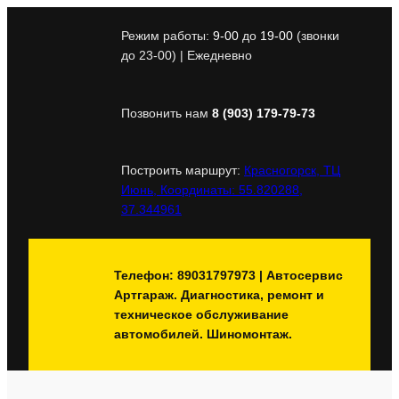
Перейти
к
Режим работы:
9-00
до
19-00
(звонки
содержимому
до 23-00) | Ежедневно
Позвонить нам
8 (903) 179-79-73
Построить маршрут:
Красногорск, ТЦ
Июнь, Координаты: 55.820288,
37.344961
Телефон: 89031797973 | Автосервис
Артгараж. Диагностика, ремонт и
техническое обслуживание
автомобилей. Шиномонтаж.