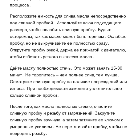
процесса․
Расположите емкость для слива масла непосредственно
под сливной пробкой․ Используйте ключ подходящего
размера‚ чтобы ослабить сливную пробку․ Будьте
осторожны‚ так как масло может быть горячим․ Ослабьте
пробку‚ но не выкручивайте ее полностью сразу․
Открутите пробку рукой‚ держа ее прижатой к двигателю‚
чтобы избежать резкого выплеска масла․
Дайте маслу полностью стечь․ Это может занять 15-30
минут․ Не торопитесь – чем полнее слив‚ тем лучше․
Осмотрите сливную пробку на наличие повреждений или
износа․ При необходимости замените уплотнительное
кольцо сливной пробки․
После того‚ как масло полностью стекло‚ очистите
сливную пробку и резьбу от загрязнений; Закрутите
сливную пробку вручную‚ а затем затяните ее ключом с
умеренным усилием․ Не перетягивайте пробку‚ чтобы не
повредить резьбу․