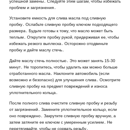
успешной замены․ Следуйте этим шагам‚ чтобы избежать
проблем и загрязнения․
Установите емкость для слива масла под сливную
пробку․ Ослабьте сливную пробку ключом подходящего
размера․ Будьте готовы к тому‚ что масло может быть
теплым․ Открутите пробку рукой‚ придерживая ее‚ чтобы
избежать резкого выплеска․ Осторожно отодвиньте
пробку и дайте маслу стечь․
Дайте маслу стечь полностью․ Это может занять 15-30
минут․ Не торопитесь‚ чтобы удалить как можно больше
отработанного масла․ Наклоните автомобиль (если
возможно и безопасно) для улучшения слива․ Осмотрите
сливную пробку на предмет повреждений и износа
уплотнительного кольца․
После полного слива очистите сливную пробку и резьбу
от загрязнений․ Замените уплотнительное кольцо‚ если
оно повреждено․ Закрутите сливную пробку вручную‚ а
затем затяните ее ключом с умеренным усилием․ Не
перетягивайте‚ чтобы не сорвать резьбу․