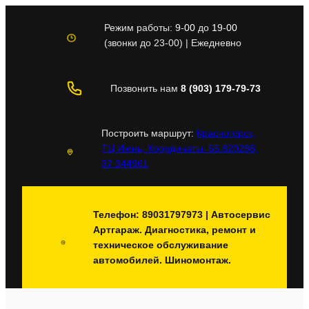
Перейти
к
Режим работы:
9-00
до
19-00
содержимому
(звонки до 23-00) | Ежедневно
Позвонить нам
8 (903) 179-79-73
Построить маршрут:
Красногорск,
ТЦ Июнь, Координаты: 55.820288,
37.344961
Телефон: 89031797973 | Автосервис
Артгараж. Диагностика, ремонт и
техническое обслуживание
автомобилей. Шиномонтаж.