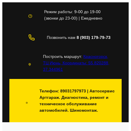
Перейти
к
Режим работы:
9-00
до
19-00
содержимому
(звонки до 23-00) | Ежедневно
Позвонить нам
8 (903) 179-79-73
Построить маршрут:
Красногорск,
ТЦ Июнь, Координаты: 55.820288,
37.344961
Телефон: 89031797973 | Автосервис
Артгараж. Диагностика, ремонт и
техническое обслуживание
автомобилей. Шиномонтаж.