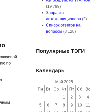
Автосервис АРТГАРАЖ
(19 799)
Заправка
автокондиционера
(2)
Список ответов на
вопросы
(8 128)
во
Популярные ТЭГИ
 ключевой
цию по
Календарь
ет
Май 2025
,
Пн
Вт
Ср
Чт
Пт
Сб
Вс
1
2
3
4
очным
5
6
7
8
9
10
11