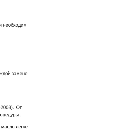
и необходим
аждой замене
-2008)․ От
процедуры․
 масло легче