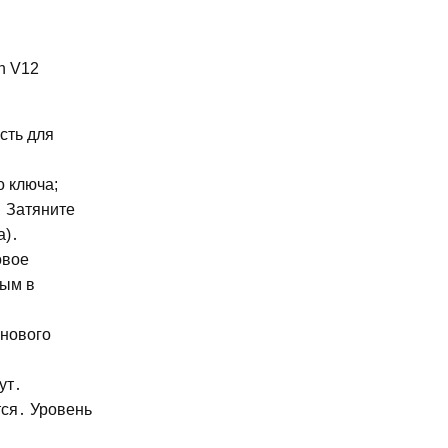
n V12
сть для
о ключа;
․ Затяните
а)․
овое
ным в
 нового
ут․
тся․ Уровень