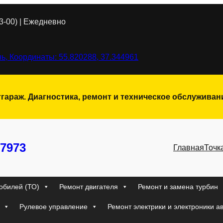
3-00) | Ежедневно
ь, Координаты: 55.820288, 37.344961
тгараж. Диагностика, ремонт и техническое обслужива
7973
Главная
Точк
обилей (ТО)
Ремонт двигателя
Ремонт и замена турбин
Рулевое управление
Ремонт электрики и электроники а