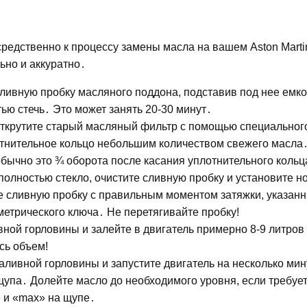
редственно к процессу замены масла на вашем Aston Marti
ьно и аккуратно․
сливную пробку масляного поддона, подставив под нее емко
ью стечь․ Это может занять 20-30 минут․
открутите старый масляный фильтр с помощью специальног
тнительное кольцо небольшим количеством свежего масла
обычно это ¾ оборота после касания уплотнительного кольц
 полностью стекло, очистите сливную пробку и установите н
те сливную пробку с правильным моментом затяжки, указан
етрического ключа․ Не перетягивайте пробку!
ной горловины и залейте в двигатель примерно 8-9 литров
сь объем!
ливной горловины и запустите двигатель на несколько мин
упа․ Долейте масло до необходимого уровня, если требуе
 и «max» на щупе․