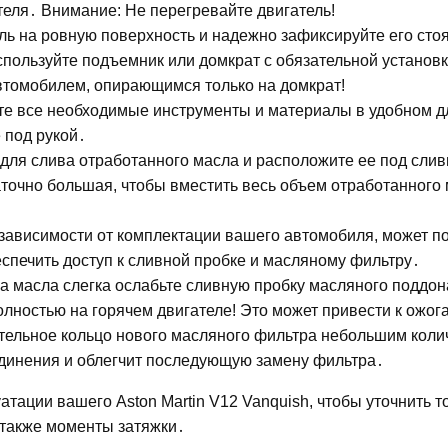
еля․ Внимание: Не перегревайте двигатель!
ль на ровную поверхность и надежно зафиксируйте его ст
спользуйте подъемник или домкрат с обязательной установ
автомобилем, опирающимся только на домкрат!
те все необходимые инструменты и материалы в удобном д
 под рукой․
для слива отработанного масла и расположите ее под слив
аточно большая, чтобы вместить весь объем отработанного 
 зависимости от комплектации вашего автомобиля, может п
спечить доступ к сливной пробке и масляному фильтру․
а масла слегка ослабьте сливную пробку масляного поддо
лностью на горячем двигателе! Это может привести к ожог
тельное кольцо нового масляного фильтра небольшим коли
единения и облегчит последующую замену фильтра․
уатации вашего Aston Martin V12 Vanquish, чтобы уточнить т
 также моменты затяжки․