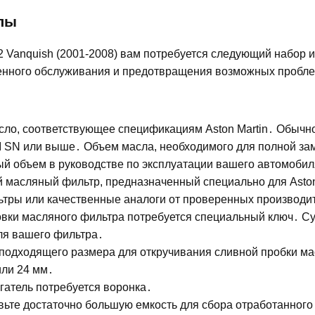
лы
2 Vanquish (2001-2008) вам потребуется следующий набор 
твенного обслуживания и предотвращения возможных пробл
сло, соответствующее спецификациям Aston Martin․ Обычно
I SN или выше․ Объем масла, необходимого для полной за
ый объем в руководстве по эксплуатации вашего автомобил
масляный фильтр, предназначенный специально для Aston
ьтры или качественные аналоги от проверенных производи
новки масляного фильтра потребуется специальный ключ․ С
ля вашего фильтра․
 подходящего размера для откручивания сливной пробки м
или 24 мм․
гатель потребуется воронка․
вьте достаточно большую емкость для сбора отработанного