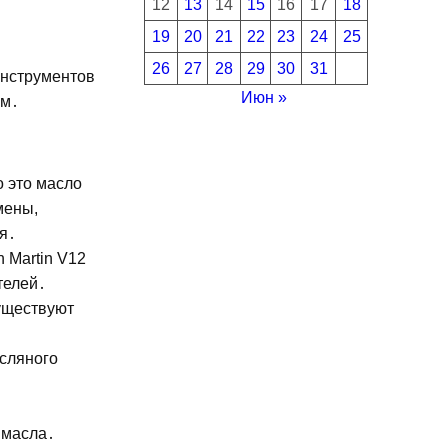
12
13
14
15
16
17
18
19
20
21
22
23
24
25
26
27
28
29
30
31
инструментов
Июн »
ем․
 это масло
мены,
я․
 Martin V12
телей․
уществуют
асляного
 масла․