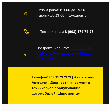
Перейти
к
Режим работы:
9-00
до
19-00
содержимому
(звонки до 23-00) | Ежедневно
Позвонить нам
8 (903) 179-79-73
Построить маршрут:
Красногорск,
ТЦ Июнь, Координаты: 55.820288,
37.344961
Телефон: 89031797973 | Автосервис
Артгараж. Диагностика, ремонт и
техническое обслуживание
автомобилей. Шиномонтаж.