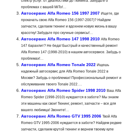
спектр услуг: от диагностики до тюнинга. Забудьте о
проблемах с вашей MiTo!…
Автосервис Alfa Romeo 156 1997 2007
Ищете, где
прокачать свою Alfa Romeo 156 (1997-2007)? Найдем
запчасти, сделаем тюнинг и вдохнем новую жизнь в вашу
красотку! Забудьте про скучные сервисы!…
Автосервис Alfa Romeo 147 1998 2010
Alfa Romeo
147 барахлит? Не беда! Быстрый и качественный ремонт
Alfa Romeo 147 (1998-2010) в нашем автосервисе. Забудь о
проблемах!…
Автосервис Alfa Romeo Tonale 2022
Ищешь
надежный автосервис для Alfa Romeo Tonale 2022 в
Москве? Забудь о проблемах! Профессиональный ремонт и
обслуживание твоего Tonale 2022….
Автосервис Alfa Romeo Spider 1998 2010
Ваш Alfa
Romeo Spider (1998-2010) нуждается в заботе? Мы знаем
эти машины как свои! Тюнинг, ремонт, запчасти – все для
вашего любимца! Звоните!…
Автосервис Alfa Romeo GTV 1995 2006
Твой Alfa
Romeo GTV 1995-2006 нуждается в заботе? Найдем редкие
запчасти, сделаем крутой тюнинг и вернем твоему купе