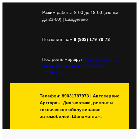
Перейти
к
Режим работы:
9-00
до
19-00
(звонки
содержимому
до 23-00) | Ежедневно
Позвонить нам
8 (903) 179-79-73
Построить маршрут:
Красногорск, ТЦ
Июнь, Координаты: 55.820288,
37.344961
Телефон: 89031797973 | Автосервис
Артгараж. Диагностика, ремонт и
техническое обслуживание
автомобилей. Шиномонтаж.