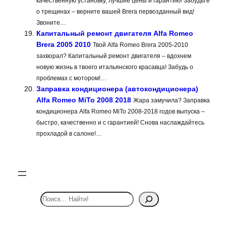
качественную установку, лучшие цены и гарантию! Забудьте
о трещинах – верните вашей Brera первозданный вид!
Звоните…
Капитальный ремонт двигателя Alfa Romeo
Brera 2005 2010
Твой Alfa Romeo Brera 2005-2010
захворал? Капитальный ремонт двигателя – вдохнем
новую жизнь в твоего итальянского красавца! Забудь о
проблемах с мотором!…
Заправка кондиционера (автокондиционера)
Alfa Romeo MiTo 2008 2018
Жара замучила? Заправка
кондиционера Alfa Romeo MiTo 2008-2018 годов выпуска –
быстро, качественно и с гарантией! Снова наслаждайтесь
прохладой в салоне!…
S
e
a