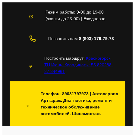
Перейти
к
Режим работы:
9-00
до
19-00
содержимому
(звонки до 23-00) | Ежедневно
Позвонить нам
8 (903) 179-79-73
Построить маршрут:
Красногорск,
ТЦ Июнь, Координаты: 55.820288,
37.344961
Телефон: 89031797973 | Автосервис
Артгараж. Диагностика, ремонт и
техническое обслуживание
автомобилей. Шиномонтаж.