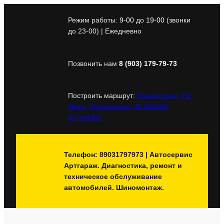
Перейти
к
Режим работы:
9-00
до
19-00
(звонки
содержимому
до 23-00) | Ежедневно
Позвонить нам
8 (903) 179-79-73
Построить маршрут:
Красногорск, ТЦ
Июнь, Координаты: 55.820288,
37.344961
Телефон: 89031797973 | Автосервис
Артгараж. Диагностика, ремонт и
техническое обслуживание
автомобилей. Шиномонтаж.