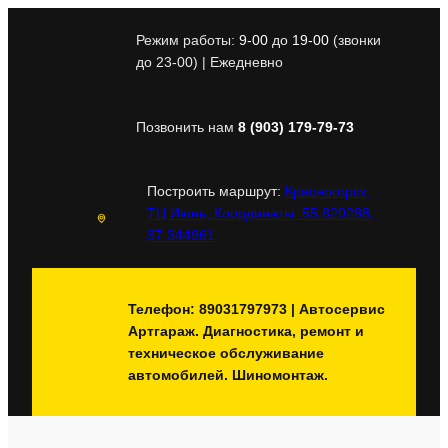
Перейти
к
Режим работы:
9-00
до
19-00
(звонки
содержимому
до 23-00) | Ежедневно
Позвонить нам
8 (903) 179-79-73
Построить маршрут:
Красногорск,
ТЦ Июнь, Координаты: 55.820288,
37.344961
Телефон: 89031797973 | Автосервис
Артгараж. Диагностика, ремонт и
техническое обслуживание
автомобилей. Шиномонтаж.