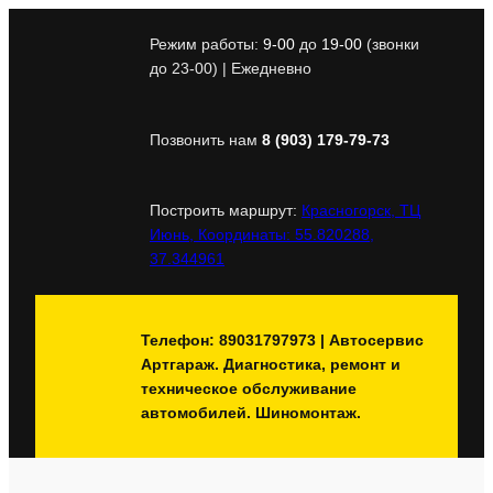
Перейти
к
Режим работы:
9-00
до
19-00
(звонки
содержимому
до 23-00) | Ежедневно
Позвонить нам
8 (903) 179-79-73
Построить маршрут:
Красногорск, ТЦ
Июнь, Координаты: 55.820288,
37.344961
Телефон: 89031797973 | Автосервис
Артгараж. Диагностика, ремонт и
техническое обслуживание
автомобилей. Шиномонтаж.