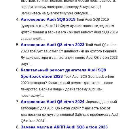
Быстрая, точная, полная. Выявим любые неисправности,
вернём вашему электрокроссоверу былую мощь!
Запишитесь на диагностику уже сегодня!…
Автосервис Audi SQ8 2019
Твой Audi SQ8 2019
нуждается в заботе? Найдем лучшие запчасти, сделаем
крутой тюнинг и вернем его к жизни! Ремонт Audi SQ8 2019
с гарантией!…
Автосервис Audi Q8 etron 2023
Твой Audi Q8 e-tron
2023 требует заботы? От диагностики до крутого тюнинга!
Лучшие мастера и запчасти для твоего Audi Q8 e-tron 2023
ждут!…
Капитальный ремонт двигателя Audi SQ8
Sportback etron 2023
Твой Audi SQ8 Sportback e-tron
2023 захворал? Капитальный ремонт двигателя – наше
лекарство! Вернем мощь и драйв твоему Audi, как
новенькому!…
Автосервис Audi Q6 etron 2024
Ищешь идеальный
автосервис для Audi Q6 e-tron 2024? У нас есть все: от
диагностики до крутого тюнинга! Забудь о проблемах с Audi
Q6 e-tron 2024!…
Замена масла в АКПП Audi SQ8 e tron 2023