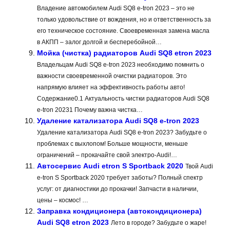
Владение автомобилем Audi SQ8 e-tron 2023 – это не
только удовольствие от вождения‚ но и ответственность за
его техническое состояние. Своевременная замена масла
в АКПП – залог долгой и бесперебойной…
Мойка (чистка) радиаторов Audi SQ8 etron 2023
Владельцам Audi SQ8 e-tron 2023 необходимо помнить о
важности своевременной очистки радиаторов. Это
напрямую влияет на эффективность работы авто!
Содержание0.1 Актуальность чистки радиаторов Audi SQ8
e-tron 20231 Почему важна чистка…
Удаление катализатора Audi SQ8 e-tron 2023
Удаление катализатора Audi SQ8 e-tron 2023? Забудьте о
проблемах с выхлопом! Больше мощности, меньше
ограничений – прокачайте свой электро-Audi!…
Автосервис Audi etron S Sportback 2020
Твой Audi
e-tron S Sportback 2020 требует заботы? Полный спектр
услуг: от диагностики до прокачки! Запчасти в наличии,
цены – космос! …
Заправка кондиционера (автокондиционера)
Audi SQ8 etron 2023
Лето в городе? Забудьте о жаре!