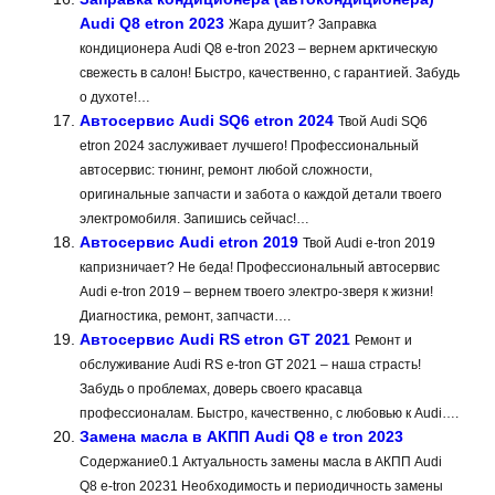
Audi Q8 etron 2023
Жара душит? Заправка
кондиционера Audi Q8 e-tron 2023 – вернем арктическую
свежесть в салон! Быстро, качественно, с гарантией. Забудь
о духоте!…
Автосервис Audi SQ6 etron 2024
Твой Audi SQ6
etron 2024 заслуживает лучшего! Профессиональный
автосервис: тюнинг, ремонт любой сложности,
оригинальные запчасти и забота о каждой детали твоего
электромобиля. Запишись сейчас!…
Автосервис Audi etron 2019
Твой Audi e-tron 2019
капризничает? Не беда! Профессиональный автосервис
Audi e-tron 2019 – вернем твоего электро-зверя к жизни!
Диагностика, ремонт, запчасти….
Автосервис Audi RS etron GT 2021
Ремонт и
обслуживание Audi RS e-tron GT 2021 – наша страсть!
Забудь о проблемах, доверь своего красавца
профессионалам. Быстро, качественно, с любовью к Audi….
Замена масла в АКПП Audi Q8 e tron 2023
Содержание0.1 Актуальность замены масла в АКПП Audi
Q8 e-tron 20231 Необходимость и периодичность замены