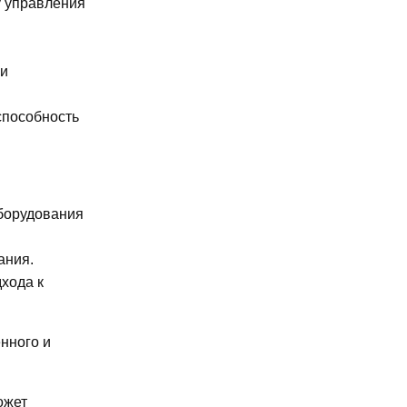
у управления
ри
способность
оборудования
ания.
хода к
нного и
ожет