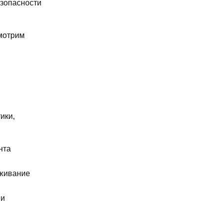
езопасности
смотрим
ики,
нта
уживание
 и