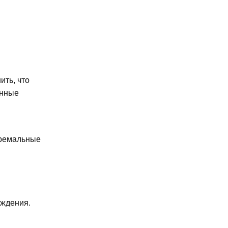
ить, что
енные
тремальные
аждения.