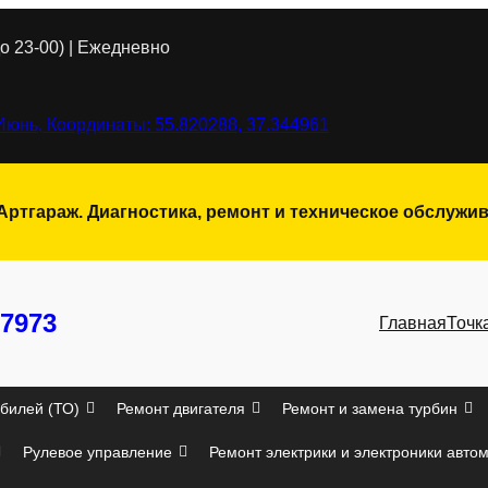
о 23-00) | Ежедневно
Июнь, Координаты: 55.820288, 37.344961
 Артгараж. Диагностика, ремонт и техническое обслуж
7973
Главная
Точк
билей (ТО)
Ремонт двигателя
Ремонт и замена турбин
Рулевое управление
Ремонт электрики и электроники авто