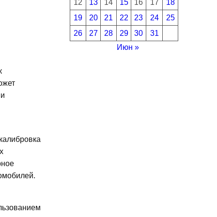
12
13
14
15
16
17
18
19
20
21
22
23
24
25
26
27
28
29
30
31
Июн »
к
ожет
ии
 калибровка
х
рное
омобилей.
ользованием