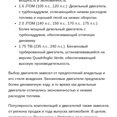
мощность и экономичность.
1.6 JTDM (105 л.с.‚ 120 л.с.): Дизельный двигатель
с турбонаддувом‚ отличающийся низким расходом
топлива и хорошей тягой на низких оборотах.
2.0 JTDM (140 л.с.‚ 150 л.с.‚ 170 л.с.‚ 175 л.с.):
Более мощный дизельный двигатель с
турбонаддувом‚ обеспечивающий отличную
динамику.
1.75 TBi (235 л.с.‚ 240 л.с.): Бензиновый
турбированный двигатель‚ устанавливавшийся на
версию Quadrifoglio Verde‚ обеспечивающий
высокую производительность.
Выбор двигателя зависел от предпочтений владельца и
его стиля вождения. Бензиновые двигатели предлагали
более динамичную езду‚ в то время как дизельные
двигатели отличались экономичностью и низким
расходом топлива.
Популярность комплектаций и двигателей также зависела
от региона продаж и года выпуска автомобиля. В целом‚
комплектации Progression и Distinctive пользовались