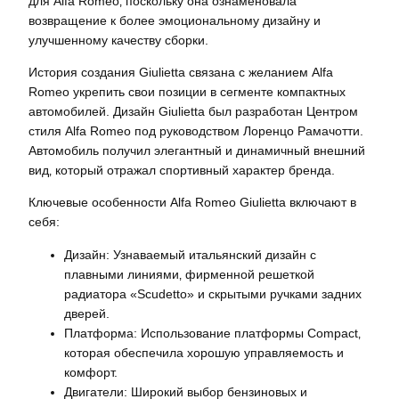
для Alfa Romeo‚ поскольку она ознаменовала
возвращение к более эмоциональному дизайну и
улучшенному качеству сборки.
История создания Giulietta связана с желанием Alfa
Romeo укрепить свои позиции в сегменте компактных
автомобилей. Дизайн Giulietta был разработан Центром
стиля Alfa Romeo под руководством Лоренцо Рамачотти.
Автомобиль получил элегантный и динамичный внешний
вид‚ который отражал спортивный характер бренда.
Ключевые особенности Alfa Romeo Giulietta включают в
себя:
Дизайн: Узнаваемый итальянский дизайн с
плавными линиями‚ фирменной решеткой
радиатора «Scudetto» и скрытыми ручками задних
дверей.
Платформа: Использование платформы Compact‚
которая обеспечила хорошую управляемость и
комфорт.
Двигатели: Широкий выбор бензиновых и