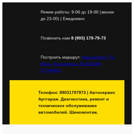
Перейти
к
Режим работы:
9-00
до
19-00
(звонки
содержимому
до 23-00) | Ежедневно
Позвонить нам
8 (903) 179-79-73
Построить маршрут:
Красногорск, ТЦ
Июнь, Координаты: 55.820288,
37.344961
Телефон: 89031797973 | Автосервис
Артгараж. Диагностика, ремонт и
техническое обслуживание
автомобилей. Шиномонтаж.