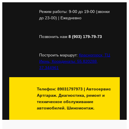
Перейти
к
Режим работы:
9-00
до
19-00
(звонки
содержимому
до 23-00) | Ежедневно
Позвонить нам
8 (903) 179-79-73
Построить маршрут:
Красногорск, ТЦ
Июнь, Координаты: 55.820288,
37.344961
Телефон: 89031797973 | Автосервис
Артгараж. Диагностика, ремонт и
техническое обслуживание
автомобилей. Шиномонтаж.