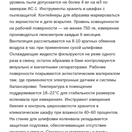
уровень пыли допускается не более 4 мг на м3 по
замерам АС-1. Инструменты хранить в шкафах с
пылезащитой. Контейнеры для абразива маркироваться
по зернистости и дате вскрытия. Уровень освещенности
на рабочей поверхности — не менее 750 лк, измерение
производиться люксметром каждые 6 месяцев.
Вентиляция рассчитывается на 8-10 кратных обменов
воздуха в час при применении сухой шлифовки.
Охлаждающие жидкости фильтруются не реже одного
раза в смену, остаток абразива в баке контролируется
визуально и магнитными сепараторами. Рабочие
поверхности покрываются антистатическим материалом
там, где применяются электронные датчики и системы
балансировки. Температура в помещении
поддерживается 18–22°C для стабильности размеров
коленвала при измерениях. Инструмент измерения
биения и контроль шероховатости хранится в
климатическом шкафу при влажности 40–60 процентов.
На станке для шлифовки коленвала укладывается
защитная подложка, обеспечивающая отсутствие
контакта с грязью. Смазочные материалы и пасты