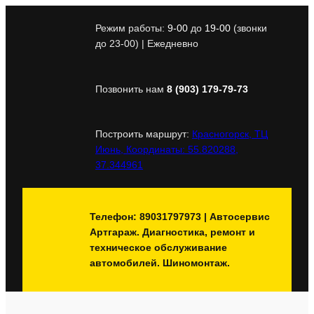
Перейти
к
Режим работы:
9-00
до
19-00
(звонки
содержимому
до 23-00) | Ежедневно
Позвонить нам
8 (903) 179-79-73
Построить маршрут:
Красногорск, ТЦ
Июнь, Координаты: 55.820288,
37.344961
Телефон: 89031797973 | Автосервис
Артгараж. Диагностика, ремонт и
техническое обслуживание
автомобилей. Шиномонтаж.