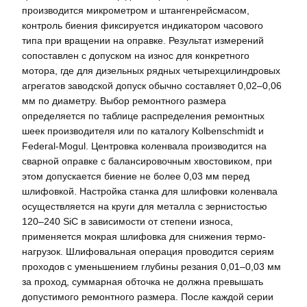
производится микрометром и штангенрейсмасом,
контроль биения фиксируется индикатором часового
типа при вращении на оправке. Результат измерений
сопоставлен с допуском на износ для конкретного
мотора, где для дизельных рядных четырехцилиндровых
агрегатов заводской допуск обычно составляет 0,02–0,06
мм по диаметру. Выбор ремонтного размера
определяется по таблице распределения ремонтных
шеек производителя или по каталогу Kolbenschmidt и
Federal-Mogul. Центровка коленвала производится на
сварной оправке с балансировочным хвостовиком, при
этом допускается биение не более 0,03 мм перед
шлифовкой. Настройка станка для шлифовки коленвала
осуществляется на круги для металла с зернистостью
120–240 SiC в зависимости от степени износа,
применяется мокрая шлифовка для снижения термо-
нагрузок. Шлифовальная операция проводится сериям
проходов с уменьшением глубины резания 0,01–0,03 мм
за проход, суммарная обточка не должна превышать
допустимого ремонтного размера. После каждой серии