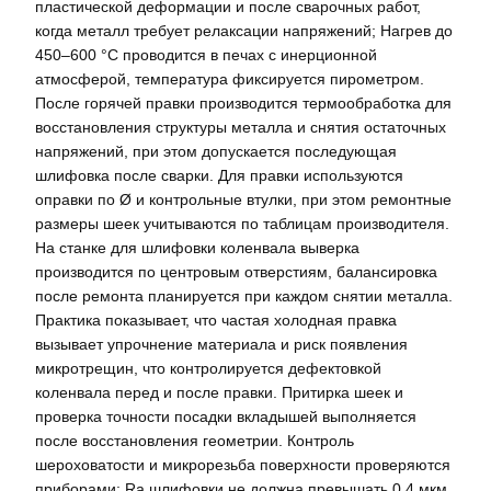
пластической деформации и после сварочных работ,
когда металл требует релаксации напряжений; Нагрев до
450–600 °C проводится в печах с инерционной
атмосферой, температура фиксируется пирометром.
После горячей правки производится термообработка для
восстановления структуры металла и снятия остаточных
напряжений, при этом допускается последующая
шлифовка после сварки. Для правки используются
оправки по Ø и контрольные втулки, при этом ремонтные
размеры шеек учитываются по таблицам производителя.
На станке для шлифовки коленвала выверка
производится по центровым отверстиям, балансировка
после ремонта планируется при каждом снятии металла.
Практика показывает, что частая холодная правка
вызывает упрочнение материала и риск появления
микротрещин, что контролируется дефектовкой
коленвала перед и после правки. Притирка шеек и
проверка точности посадки вкладышей выполняется
после восстановления геометрии. Контроль
шероховатости и микрорезьба поверхности проверяются
приборами; Ra шлифовки не должна превышать 0.4 мкм