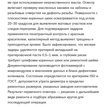
км при использовании некачественного масла. Осмотр
включает проверку масленных канавок на забоины и
резьбовые отверстия на дефекты резьбы. Поверхности с
плоскостями коренных шеек осматриваются под углом
20–30 градусов для выявления матовых участков или
следов перегрева. Для подтверждения задиров
применяется пенетрантный контроль с красным
красителем; капиллярный метод выявляет трещины и
приподнятые кромки. Было зафиксировано, что мелкие
задиры удаляются притиркой вкладышей на
притировочной пасте 0,5–1 мкм, а глубокие риски
требуют шлифовки коренных шеек или ремонтной шейки.
Документирование производится фотокамерой с
макромодулем и внесением данных в бланк дефектовки
коленвала. Состояние определяется по критериям ISO и
ГОСТ; допускается утрата диаметра в пределах
ремонтных размеров, указанных заводом-изготовителем.
Результат первичного осмотра — решение о дальнейшем
виде ремонта и подборе абразивных кругов для
последующей операции.