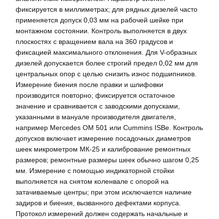
фиксируется в миллиметрах; для рядных дизелей часто
применяется допуск 0,03 мм на рабочей шейке при
монтажном состоянии. Контроль выполняется в двух
плоскостях с вращением вала на 360 градусов и
фиксацией максимального отклонения. Для V-образных
дизелей допускается более строгий предел 0,02 мм для
центральных опор с целью снизить износ подшипников.
Измерение биения после правки и шлифовки
производится повторно; фиксируется остаточное
значение и сравнивается с заводскими допусками,
указанными в мануале производителя двигателя,
например Mercedes OM 501 или Cummins ISBe. Контроль
допусков включает измерение посадочных диаметров
шеек микрометром МК-25 и калибрование ремонтных
размеров; ремонтные размеры шеек обычно шагом 0,25
мм. Измерение с помощью индикаторной стойки
выполняется на снятом коленвале с опорой на
затачиваемые центры; при этом исключается наличие
задиров и биения, вызванного дефектами корпуса.
Протокол измерений должен содержать начальные и