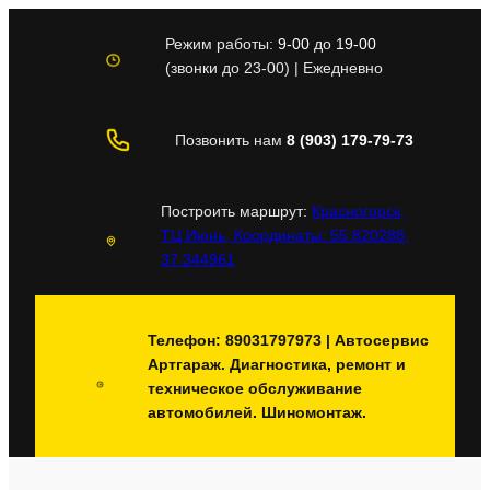
Перейти
к
Режим работы:
9-00
до
19-00
содержимому
(звонки до 23-00) | Ежедневно
Позвонить нам
8 (903) 179-79-73
Построить маршрут:
Красногорск,
ТЦ Июнь, Координаты: 55.820288,
37.344961
Телефон: 89031797973 | Автосервис
Артгараж. Диагностика, ремонт и
техническое обслуживание
автомобилей. Шиномонтаж.