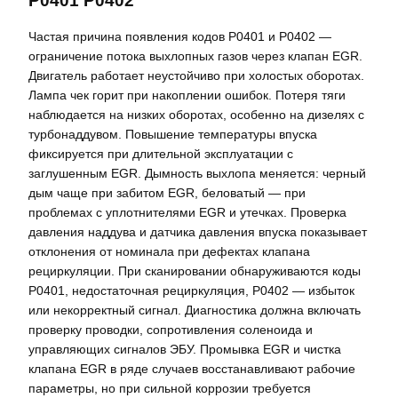
P0401 P0402
Частая причина появления кодов P0401 и P0402 —
ограничение потока выхлопных газов через клапан EGR.
Двигатель работает неустойчиво при холостых оборотах.
Лампа чек горит при накоплении ошибок. Потеря тяги
наблюдается на низких оборотах, особенно на дизелях с
турбонаддувом. Повышение температуры впуска
фиксируется при длительной эксплуатации с
заглушенным EGR. Дымность выхлопа меняется: черный
дым чаще при забитом EGR, беловатый — при
проблемах с уплотнителями EGR и утечках. Проверка
давления наддува и датчика давления впуска показывает
отклонения от номинала при дефектах клапана
рециркуляции. При сканировании обнаруживаются коды
P0401, недостаточная рециркуляция, P0402 — избыток
или некорректный сигнал. Диагностика должна включать
проверку проводки, сопротивления соленоида и
управляющих сигналов ЭБУ. Промывка EGR и чистка
клапана EGR в ряде случаев восстанавливают рабочие
параметры, но при сильной коррозии требуется