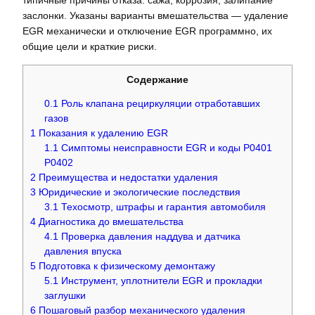
типичные причины отказа: сажа, коррозия, залипание
заслонки. Указаны варианты вмешательства — удаление
EGR механически и отключение EGR программно, их
общие цели и краткие риски.
Содержание
0.1
Роль клапана рециркуляции отработавших
газов
1
Показания к удалению EGR
1.1
Симптомы неисправности EGR и коды P0401
P0402
2
Преимущества и недостатки удаления
3
Юридические и экологические последствия
3.1
Техосмотр, штрафы и гарантия автомобиля
4
Диагностика до вмешательства
4.1
Проверка давления наддува и датчика
давления впуска
5
Подготовка к физическому демонтажу
5.1
Инструмент, уплотнители EGR и прокладки
заглушки
6
Пошаговый разбор механического удаления