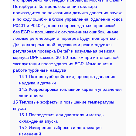
что проверено на стендах в сервисах Москвы и Санкт-
Петербурга. Контроль состояния фильтра
производится по показаниям датчика давления впуска
и по коду ошибки в блоке управления. Удаление кодов
P0401 и P0402 должно сопровождаться прошивкой
без EGR и прошивкой с отключением ошибок, иначе
ложные регенерации и перегрев будут повторяться.
Для долговременной надежности рекомендуется
регулярная проверка DeltaP и визуальная ревизия
корпуса DPF каждые 30–50 тыс. км при интенсивной
эксплуатации после удаления EGR. Изменения в
работе турбины и наддува
14.1
Потеря турбодействия, проверка давления
наддува и датчики
14.2
Корректировка топливной карты и управления
зажиганием
15
Тепловые эффекты и повышение температуры
впуска
15.1
Последствия для двигателя и методы
охлаждения впуска
15.2
Измерение выбросов и легализация
изменений