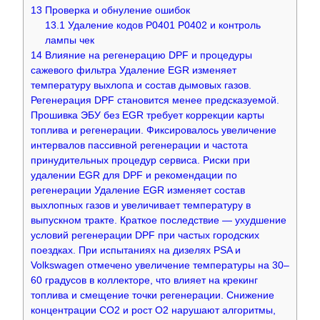
13
Проверка и обнуление ошибок
13.1
Удаление кодов P0401 P0402 и контроль
лампы чек
14
Влияние на регенерацию DPF и процедуры
сажевого фильтра Удаление EGR изменяет
температуру выхлопа и состав дымовых газов.
Регенерация DPF становится менее предсказуемой.
Прошивка ЭБУ без EGR требует коррекции карты
топлива и регенерации. Фиксировалось увеличение
интервалов пассивной регенерации и частота
принудительных процедур сервиса. Риски при
удалении EGR для DPF и рекомендации по
регенерации Удаление EGR изменяет состав
выхлопных газов и увеличивает температуру в
выпускном тракте. Краткое последствие — ухудшение
условий регенерации DPF при частых городских
поездках. При испытаниях на дизелях PSA и
Volkswagen отмечено увеличение температуры на 30–
60 градусов в коллекторе, что влияет на крекинг
топлива и смещение точки регенерации. Снижение
концентрации СО2 и рост O2 нарушают алгоритмы,