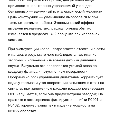
применяется электронно управляемый узел, для
бензиновых — вакуумный или электрический механизм.
Цель конструкции — уменьшение выбросов NOx при
тяжелых режимах работы. Экономический эффект
выражен незначительно; расход топлива обычно
изменяется в пределах +/- 2 процента при исправной
системе.
При эксплуатации клапан подвергается отложению сажи
и нагара, в результате чего наблюдается залипание
заслонки и искажение измерений датчика давления
впуска. Визуально это проявляется утечкой газов по
квадрату фланца и потускнением поверхности.
Программно блок управления двигателем корректирует
подачу топлива и угол опережения зажигания в ответ на
сигналы; при заниженном расходе воздуха регенерация
DPF нарушается, если она предусмотрена заводом; На
практике в автосервисах фиксируются ошибки P0401 и
P0402, горение лампы чек и падение мощности на
низких оборотах.