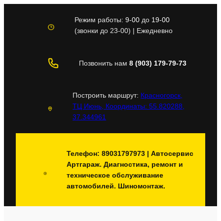
Перейти
к
Режим работы:
9-00
до
19-00
содержимому
(звонки до 23-00) | Ежедневно
Позвонить нам
8 (903) 179-79-73
Построить маршрут:
Красногорск,
ТЦ Июнь, Координаты: 55.820288,
37.344961
Телефон: 89031797973 | Автосервис
Артгараж. Диагностика, ремонт и
техническое обслуживание
автомобилей. Шиномонтаж.