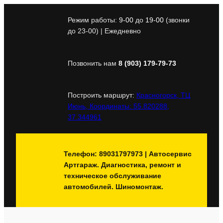
Перейти
к
Режим работы:
9-00
до
19-00
(звонки
содержимому
до 23-00) | Ежедневно
Позвонить нам
8 (903) 179-79-73
Построить маршрут:
Красногорск, ТЦ
Июнь, Координаты: 55.820288,
37.344961
Телефон: 89031797973 | Автосервис
Артгараж. Диагностика, ремонт и
техническое обслуживание
автомобилей. Шиномонтаж.