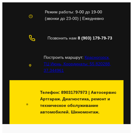
Перейти
к
Режим работы:
9-00
до
19-00
содержимому
(звонки до 23-00) | Ежедневно
Позвонить нам
8 (903) 179-79-73
Построить маршрут:
Красногорск,
ТЦ Июнь, Координаты: 55.820288,
37.344961
Телефон: 89031797973 | Автосервис
Артгараж. Диагностика, ремонт и
техническое обслуживание
автомобилей. Шиномонтаж.