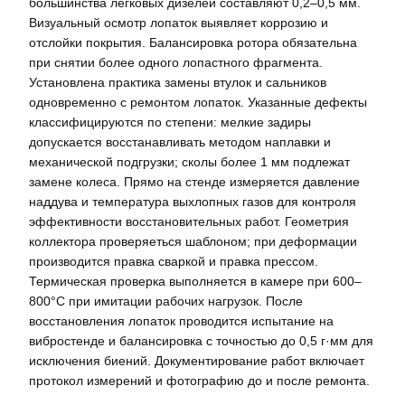
большинства легковых дизелей составляют 0,2–0,5 мм.
Визуальный осмотр лопаток выявляет коррозию и
отслойки покрытия. Балансировка ротора обязательна
при снятии более одного лопастного фрагмента.
Установлена практика замены втулок и сальников
одновременно с ремонтом лопаток. Указанные дефекты
классифицируются по степени: мелкие задиры
допускается восстанавливать методом наплавки и
механической подгрузки; сколы более 1 мм подлежат
замене колеса. Прямо на стенде измеряется давление
наддува и температура выхлопных газов для контроля
эффективности восстановительных работ. Геометрия
коллектора проверяеться шаблоном; при деформации
производится правка сваркой и правка прессом.
Термическая проверка выполняется в камере при 600–
800°C при имитации рабочих нагрузок. После
восстановления лопаток проводится испытание на
вибростенде и балансировка с точностью до 0,5 г·мм для
исключения биений. Документирование работ включает
протокол измерений и фотографию до и после ремонта.