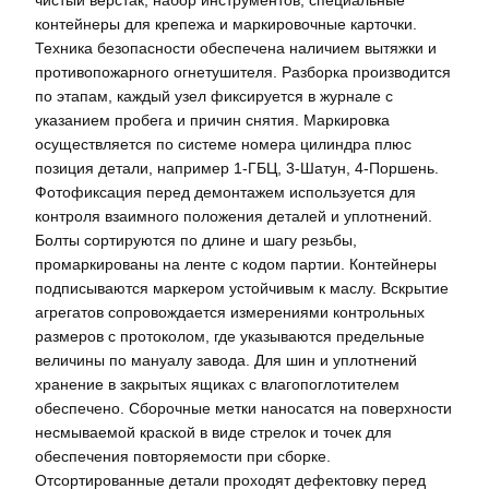
чистый верстак, набор инструментов, специальные
контейнеры для крепежа и маркировочные карточки.
Техника безопасности обеспечена наличием вытяжки и
противопожарного огнетушителя. Разборка производится
по этапам, каждый узел фиксируется в журнале с
указанием пробега и причин снятия. Маркировка
осуществляется по системе номера цилиндра плюс
позиция детали, например 1-ГБЦ, 3-Шатун, 4-Поршень.
Фотофиксация перед демонтажем используется для
контроля взаимного положения деталей и уплотнений.
Болты сортируются по длине и шагу резьбы,
промаркированы на ленте с кодом партии. Контейнеры
подписываются маркером устойчивым к маслу. Вскрытие
агрегатов сопровождается измерениями контрольных
размеров с протоколом, где указываются предельные
величины по мануалу завода. Для шин и уплотнений
хранение в закрытых ящиках с влагопоглотителем
обеспечено. Сборочные метки наносатся на поверхности
несмываемой краской в виде стрелок и точек для
обеспечения повторяемости при сборке.
Отсортированные детали проходят дефектовку перед