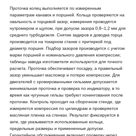
Проточка колец выполняется по измеренным
параметрам канавок и поршней. Кольца проверяются на
овальность и торцевой зазор; измерения проводятся
нутромером и щупом, при допуске зазора 0,8–1,2 мм для
среднего турбодизеля. Снятие задиров и доводка торца
производится на токарном станке с притиркой под
диаметр поршня. Подбор зазоров производится с учетом
марки поршней и номинального давления компрессии;
таблицы завода изготовителя используются для точного
расчета. Проточка обеспечивает посадку, а правильный
зазор уменьшает масложор и потерю компрессии. Для
двигателей с хромированными гильзами допускается
минимальная проточка и проверка по индикатору, в то
время как чугунные гильзы требуют хонингования после
проточки. Контроль проходит на сборочном стенде, где
измеряется компрессия по цилиндрам и проверяется
масляная пленка на стенках. Результат фиксируется в
акте, где указываются использованные кольца,
предельные размеры и примененные допуски.
Гарантийное обслуживание включает проверку через